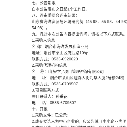
七、公告期限
自本公告发布之日起
1
个工作日。
八、评审委员会评审结果：
山东省海洋资源与环境研究院（
45.98
、
55.98
、
44.98
54.98
）。
九、凡对本次公告内容提出询问，请按以下方式联系。
1.
采购人信息
名 称：烟台市海洋发展和渔业局
地址：烟台市莱山区府后路
10
号
联系方式：
0535-6920029
2.
采购代理机构信息
名
称：山东中宇项目管理咨询有限公司
地
址：烟台市莱山区迎春大街润华大厦
2
号楼
24
楼
联系方式：
0535-6709507
3.
项目联系方式
项目联系人：孙垂花
电
话：
0535-6709507
十、其他
1.
采购文件：已公示；
2.
成交候选人为中小企业的，应公告其《中小企业声明