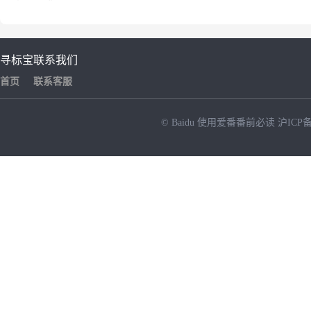
寻标宝
联系我们
首页
联系客服
© Baidu
使用爱番番前必读
沪ICP备
NEW
HOT
暂时没有搜索结果…