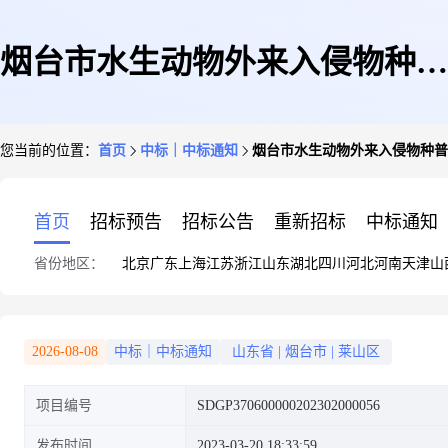
烟台市水生动物外来入侵物种普
您当前的位置：
首页
中标｜中标通知
烟台市水生动物外来入侵物种普
查面上调查成交公告
首页
招标预告
招标公告
重新招标
中标通知
省份地区：
北京
广东
上海
江苏
浙江
山东
湖北
四川
河北
河南
天津
山
2026-08-08
中标｜中标通知
山东省
|
烟台市
|
莱山区
项目编号
SDGP370600000202302000056
发布时间
2023-03-20 18:33:59