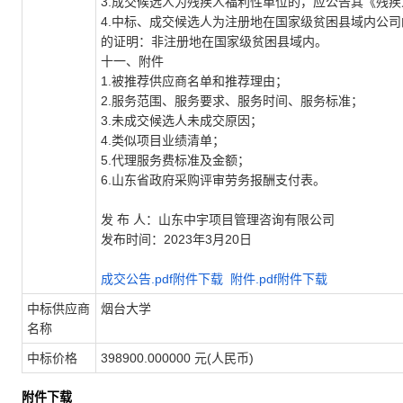
3.
成交候选人为残疾人福利性单位的，应公告其《残疾
4.
中标、成交候选人为注册地在国家级贫困县域内公司
的证明：非注册地在国家级贫困县域内。
十一、附件
1.
被推荐供应商名单和推荐理由；
2.
服务范围、服务要求、服务时间、服务标准；
3.
未成交候选人未成交原因；
4.
类似项目业绩清单；
5.
代理服务费标准及金额；
6.
山东省政府采购评审劳务报酬支付表。
发 布 人：山东中宇项目管理咨询有限公司
发布时间：
2023
年
3
月
20
日
成交公告.pdf附件下载
附件.pdf附件下载
中标供应商
烟台大学
名称
中标价格
398900.000000 元(人民币)
附件下载