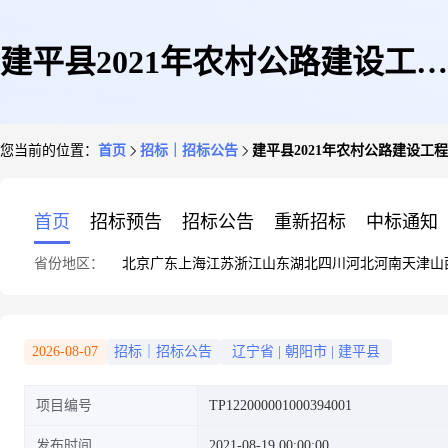
建平县2021年农村公路建设工程
您当前的位置：
首页
招标｜招标公告
建平县2021年农村公路建设工
项目(新改建第二批)四标段(二
首页
招标预告
招标公告
重新招标
中标通知
省份地区：
北京
广东
上海
江苏
浙江
山东
湖北
四川
河北
河南
天津
山
次)招标公告
2026-08-07
招标｜招标公告
辽宁省
|
朝阳市
|
建平县
项目编号
TP122000001000394001
发布时间
2021-08-19 00:00:00