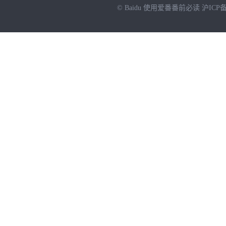
© Baidu
使用爱番番前必读
沪ICP备
NEW
HOT
暂时没有搜索结果…