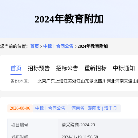
2024年教育附加
您当前的位置：
首页
中标｜合同公告
2024年教育附加
首页
招标预告
招标公告
重新招标
中标通知
省份地区：
北京
广东
上海
江苏
浙江
山东
湖北
四川
河北
河南
天津
山
2026-08-06
中标｜合同公告
河南省
|
濮阳市
|
清丰县
项目编号
清采磋商-2024-20
发布时间
2024-11-19 11:56:58