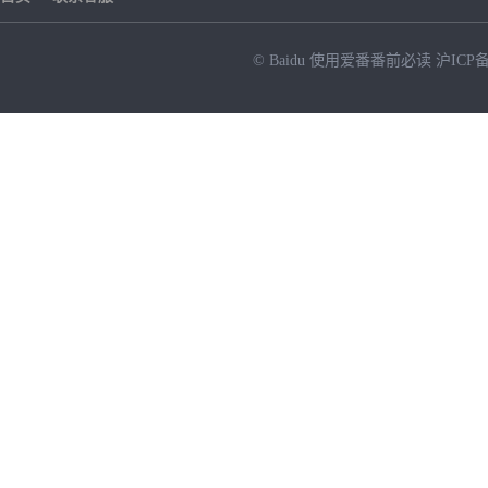
© Baidu
使用爱番番前必读
沪ICP备
NEW
HOT
暂时没有搜索结果…