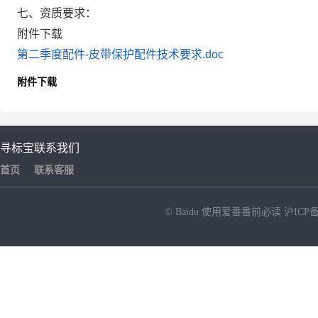
七、资质要求：
附件下载
第二季度配件-皮带保护配件技术要求.doc
附件下载
寻标宝
联系我们
首页
联系客服
© Baidu
使用爱番番前必读
沪ICP备
NEW
HOT