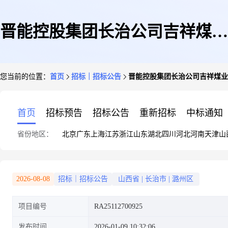
晋能控股集团长治公司吉祥煤业
您当前的位置：
首页
招标｜招标公告
晋能控股集团长治公司吉祥煤业
配件2025年二季度皮带保护配件
首页
招标预告
招标公告
重新招标
中标通知
省份地区：
北京
广东
上海
江苏
浙江
山东
湖北
四川
河北
河南
天津
山
采购采购公告(山西长治郊区三
2026-08-08
招标｜招标公告
山西省
|
长治市
|
潞州区
项目编号
RA25112700925
元吉祥煤业有限公司)
发布时间
2026-01-09 10:32:06