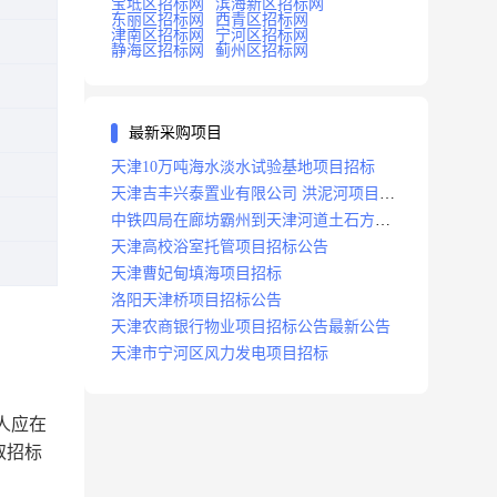
宝坻区招标网
滨海新区招标网
东丽区招标网
西青区招标网
津南区招标网
宁河区招标网
静海区招标网
蓟州区招标网
最新采购项目
天津10万吨海水淡水试验基地项目招标
天津吉丰兴泰置业有限公司 洪泥河项目招
标工程
中铁四局在廊坊霸州到天津河道土石方工
程项目招标
天津高校浴室托管项目招标公告
天津曹妃甸填海项目招标
洛阳天津桥项目招标公告
天津农商银行物业项目招标公告最新公告
天津市宁河区风力发电项目招标
人应在
取招标