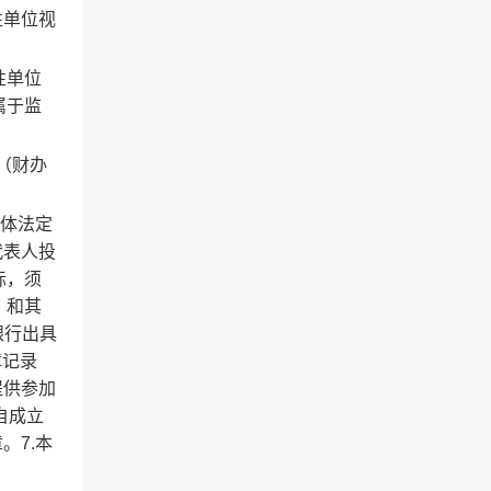
性单位视
性单位
属于监
（财办
团体法定
代表人投
标，须
）和其
银行出具
障记录
提供参加
自成立
。7.本