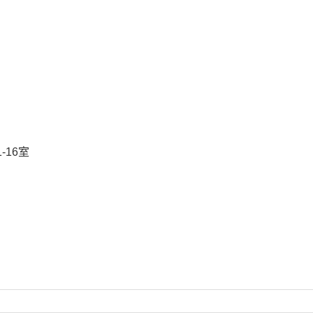
号
限公司
纬路10号231-16室
4908