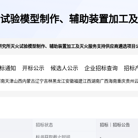
试验模型制作、辅助装置加工及
研究所灭火试验模型制作、辅助装置加工及灭火服务支持供应商遴选项目
开招标公告
标通知
开标公示
候选人公示
企业招标查询
招标
河南
天津
山西
内蒙古
辽宁
吉林
黑龙江
安徽
福建
江西
湖南
广西
海南
重庆
贵州
招标状态
招标｜招标公告
标书获取截止时间