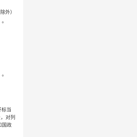
假日除外）
】。
】。
开标当
记录，对列
和国政
。