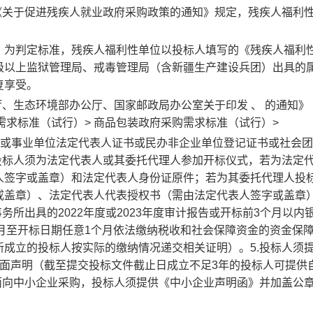
《关于促进残疾人就业政府采购政策的通知》规定，残疾人福利
》为判定标准，残疾人福利性单位以投标人填写的《残疾人福利
级以上监狱管理局、戒毒管理局（含新疆生产建设兵团）出具的
复享受。
厅、生态环境部办公厅、国家邮政局办公室关于印发 、 的通知》
购需求标准（试行）> 商品包装政府采购需求标准（试行）>
执照或事业单位法定代表人证书或民办非企业单位登记证书或社会
投标人须为法定代表人或其委托代理人参加开标仪式，若为法定
人签字或盖章）和法定代表人身份证原件；若为其委托代理人投
或盖章）、法定代表人代表授权书（需由法定代表人签字或盖章
务所出具的2022年度或2023年度审计报告或开标前3个月以内
01月至开标日期任意1个月依法缴纳税收和社会保障资金的资金保
成立的投标人按实际的缴纳情况递交相关证明）。5.投标人须
书面声明（截至提交投标文件截止日成立不足3年的投标人可提供
面向中小企业采购，投标人须提供《中小企业声明函》并加盖公章