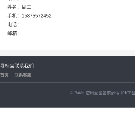
姓名：周工
手机：15875572452
电话：
邮箱：
寻标宝
联系我们
首页
联系客服
© Baidu
使用爱番番前必读
沪ICP备
NEW
HOT