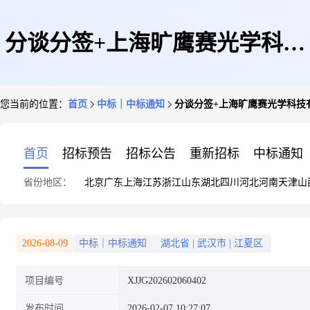
分谈分签+上海旷鹰赛光学科技
您当前的位置：
首页
中标｜中标通知
分谈分签+上海旷鹰赛光学科技
有限公司武汉分公司+白光激光
首页
招标预告
招标公告
重新招标
中标通知
省份地区：
北京
广东
上海
江苏
浙江
山东
湖北
四川
河北
河南
天津
山
器采购的询价书的询价结果
2026-08-09
中标｜中标通知
湖北省
|
武汉市
|
江夏区
项目编号
XJJG202602060402
发布时间
2026-02-07 10:27:07