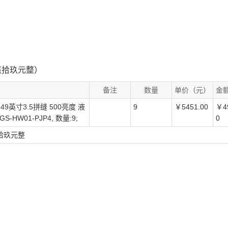
零伍拾玖元整）
备注
数量
单价（元）
金
 49英寸3.5拼缝 500亮度 液
9
￥5451.00
￥4
W01-PJP4, 数量:9;
0
伍拾玖元整