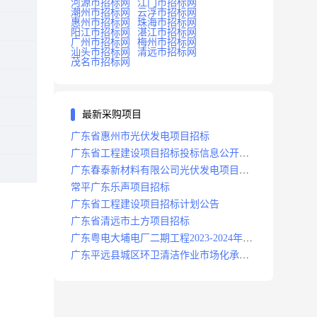
河源市招标网
江门市招标网
潮州市招标网
云浮市招标网
惠州市招标网
珠海市招标网
阳江市招标网
湛江市招标网
广州市招标网
梅州市招标网
汕头市招标网
清远市招标网
茂名市招标网
最新采购项目
广东省惠州市光伏发电项目招标
广东省工程建设项目招标投标信息公开目
录
广东春泰新材料有限公司光伏发电项目招
标
常平广东乐声项目招标
广东省工程建设项目招标计划公告
广东省清远市土方项目招标
广东粤电大埔电厂二期工程2023-2024年度
安保服务项目招标公告
广东平远县城区环卫清洁作业市场化承包
项目招标中标候选人公示