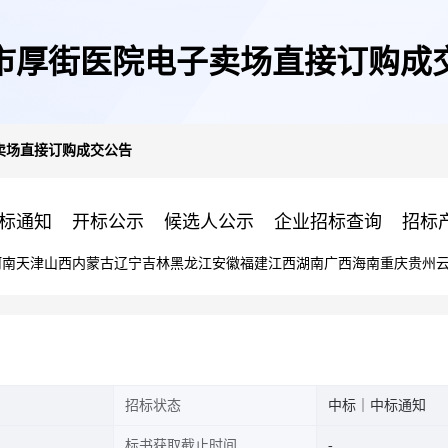
市厚街医院电子卖场直接订购成
卖场直接订购成交公告
标通知
开标公示
候选人公示
企业招标查询
招标
河南
天津
山西
内蒙古
辽宁
吉林
黑龙江
安徽
福建
江西
湖南
广西
海南
重庆
贵州
招标状态
中标｜中标通知
标书获取截止时间