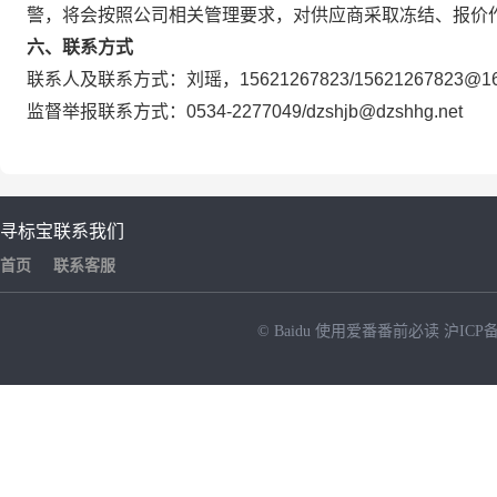
警，将会按照公司相关管理要求，对供应商采取冻结、报价
六、联系方式
联系人及联系方式：刘瑶，15621267823/15621267823@16
监督举报联系方式：0534-2277049/dzshjb@dzshhg.net
寻标宝
联系我们
首页
联系客服
© Baidu
使用爱番番前必读
沪ICP备
NEW
HOT