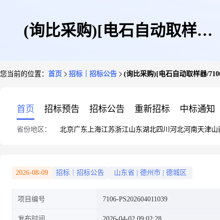
(询比采购)[电石自动取样
您当前的位置：
首页
招标｜招标公告
(询比采购)[电石自动取样器/7106-
器/7106-PS202604011039]采购
首页
招标预告
招标公告
重新招标
中标通知
省份地区：
北京
广东
上海
江苏
浙江
山东
湖北
四川
河北
河南
天津
山
公告
2026-08-09
招标｜招标公告
山东省
|
德州市
|
德城区
项目编号
7106-PS202604011039
发布时间
2026-04-02 09:02:28