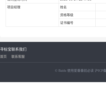
项目经理
姓名
资格等级
证书编号
寻标宝
联系我们
首页
联系客服
© Baidu
使用爱番番前必读
沪ICP备
NEW
HOT