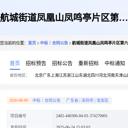
航城街道凤凰山凤鸣亭片区第六
您当前的位置：
首页
中标｜合同公告
航城街道凤凰山凤鸣亭片区第六
立面提升工程施工合同
首页
招标预告
招标公告
重新招标
中标通知
省份地区：
北京
广东
上海
江苏
浙江
山东
湖北
四川
河北
河南
天津
山
2026-08-09
中标｜合同公告
广东省
|
深圳市
|
宝安区
项目编号
2402-440306-04-01-374270001
发布时间
2025-06-24 15:03:03