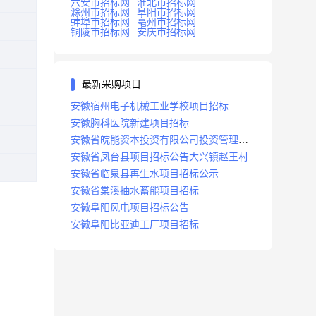
六安市招标网
淮北市招标网
滁州市招标网
阜阳市招标网
蚌埠市招标网
亳州市招标网
铜陵市招标网
安庆市招标网
最新采购项目
安徽宿州电子机械工业学校项目招标
安徽胸科医院新建项目招标
安徽省皖能资本投资有限公司投资管理系
统建设项目招标
安徽省凤台县项目招标公告大兴镇赵王村
安徽省临泉县再生水项目招标公示
安徽省棠溪抽水蓄能项目招标
安徽阜阳风电项目招标公告
安徽阜阳比亚迪工厂项目招标