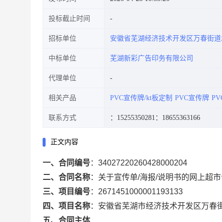
投标截止时间
招标单位
安徽省芜湖经济技术开发区万春街道
中标单位
芜湖新彩广告印务有限公司
代理单位
相关产品
PVC宣传牌/kt板定制
PVC宣传牌
P
联系方式
：15255350281
：18655363166
正文内容
一、合同编号
：
34027220260428000204
二、合同名称
：
关于宣传单/海报/说明书的网上超
三、项目编号
：
2671451000001193133
四、项目名称
：
安徽省芜湖市经济技术开发区万春
五、合同主体