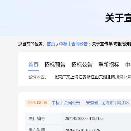
关于
您当前的位置：
首页
中标｜合同公告
关于宣传单/海报/说
首页
招标预告
招标公告
重新招标
中
省份地区：
北京
广东
上海
江苏
浙江
山东
湖北
四川
河北
2026-08-08
中标｜合同公告
安徽省
|
芜湖市
|
鸠江区
项目编号
2671451000001193133
发布时间
2026-04-28 16:53:26