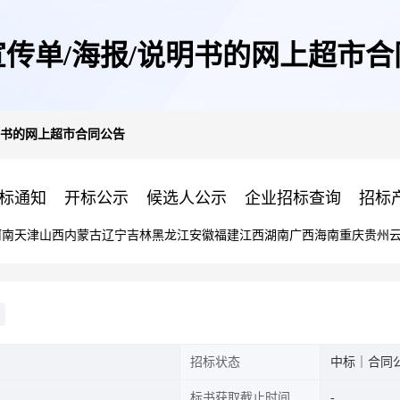
宣传单/海报/说明书的网上超市合
明书的网上超市合同公告
标通知
开标公示
候选人公示
企业招标查询
招标
河南
天津
山西
内蒙古
辽宁
吉林
黑龙江
安徽
福建
江西
湖南
广西
海南
重庆
贵州
招标状态
中标｜合同
标书获取截止时间