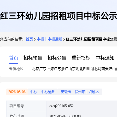
红三环幼儿园招租项目中标公示
您当前的位置：
首页
中标｜中标通知
红三环幼儿园招租项目中标公示
首页
招标预告
招标公告
重新招标
中标通知
省份地区：
北京
广东
上海
江苏
浙江
山东
湖北
四川
河北
河南
天津
山
2026-08-06
中标｜中标通知
安徽省
|
滁州市
|
琅琊区
项目编号
czcq202105-052
发布时间
2021-06-07 00:00:00