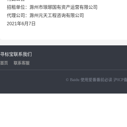
招租单位：滁州市琅琊国有资产运营有限公司
代理公司：滁州元天工程咨询有限公司
2021年6月7日
寻标宝
联系我们
首页
联系客服
© Baidu
使用爱番番前必读
沪ICP备
NEW
HOT