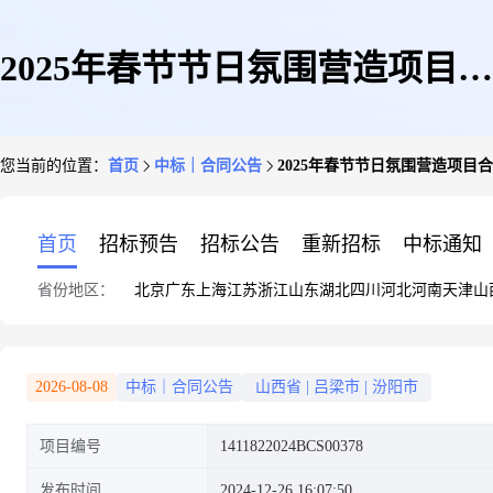
2025年春节节日氛围营造项目合
您当前的位置：
首页
中标｜合同公告
2025年春节节日氛围营造项目
同公告
首页
招标预告
招标公告
重新招标
中标通知
省份地区：
北京
广东
上海
江苏
浙江
山东
湖北
四川
河北
河南
天津
山
2026-08-08
中标｜合同公告
山西省
|
吕梁市
|
汾阳市
项目编号
1411822024BCS00378
发布时间
2024-12-26 16:07:50