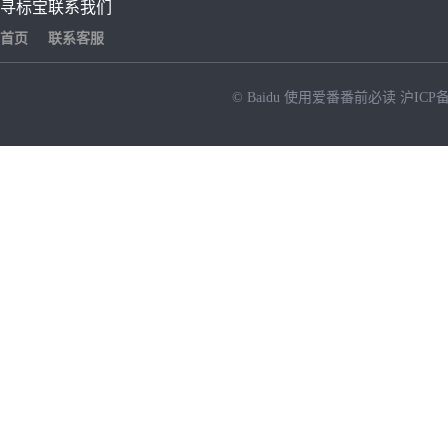
寻标宝
联系我们
首页
联系客服
© Baidu
使用爱番番前必读
沪ICP备
NEW
HOT
暂时没有搜索结果…