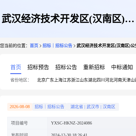
武汉经济技术开发区(汉南区)公
您当前的位置：
首页
招标｜招标公告
武汉经济技术开发区(汉南区)公
安分局工会委员会2025年度工会
首页
招标预告
招标公告
重新招标
中标通知
省份地区：
北京
广东
上海
江苏
浙江
山东
湖北
四川
河北
河南
天津
山
会员电影票采购项目竞争性磋商
2026-08-08
招标｜招标公告
湖北省
|
武汉市
|
汉南区
项目编号
YXSC-HKNZ-2024086
发布时间
2024-12-30 18:26:41