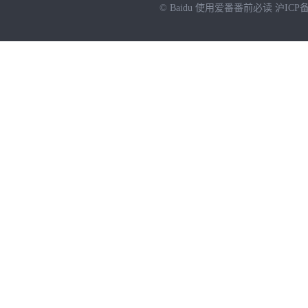
© Baidu
使用爱番番前必读
沪ICP备
NEW
HOT
暂时没有搜索结果…