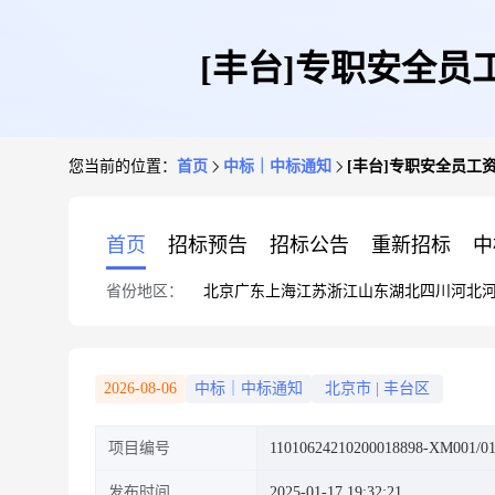
[丰台]专职安全
您当前的位置：
首页
中标｜中标通知
[丰台]专职安全员
首页
招标预告
招标公告
重新招标
中
省份地区：
北京
广东
上海
江苏
浙江
山东
湖北
四川
河北
2026-08-06
中标｜中标通知
北京市
|
丰台区
项目编号
11010624210200018898-XM001/0
发布时间
2025-01-17 19:32:21