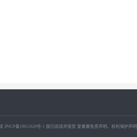
1398
读
沪ICP备19012628号-1
我已阅读并接受
爱番番免责声明
、
权利保护声明