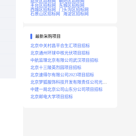
延庆区招标网
朝阳区招标网
丰台区招标网
东城区招标网
西城区招标网
门头沟区招标网
石景山区招标网
海淀区招标网
最新采购项目
北京中关村昌平合生汇项目招标
北京通州环球中核光伏项目招标
中航监理北京有限公司武汉项目招标
北京十三陵英烈园项目招标
北京速得尔有限公司2023项目招标
北京梦狐服饰科技开发有限责任公司光绿
能项目招标公告
中建一局北京公司山东分公司项目招标
北京邮电大学项目招标