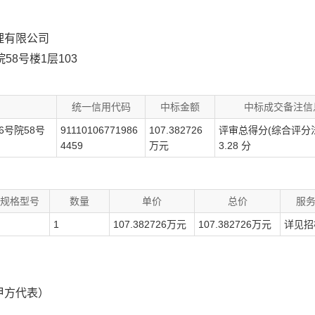
理有限公司
8号楼1层103
统一信用代码
中标金额
中标成交备注信
6号院58号
91110106771986
107.382726
评审总得分(综合评分法
4459
万元
3.28 分
规格型号
数量
单价
总价
服
1
107.382726万元
107.382726万元
详见招
甲方代表）