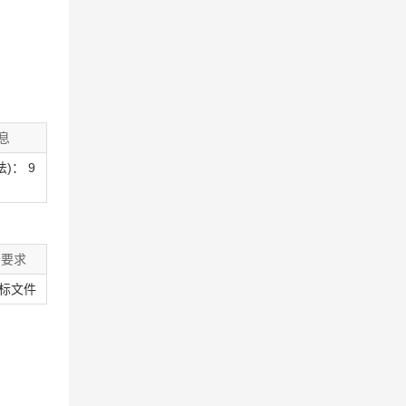
息
)： 9
务要求
标文件