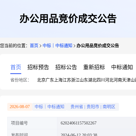
办公用品竞价成交公告
您当前的位置：
首页
中标｜中标通知
办公用品竞价成交公告
首页
招标预告
招标公告
重新招标
中标通知
省份地区：
北京
广东
上海
江苏
浙江
山东
湖北
四川
河北
河南
天津
山
2026-08-07
中标｜中标通知
贵州省
|
贵阳市
|
南明区
项目编号
62024061157502267
发布时间
2024-06-12 20:03:38