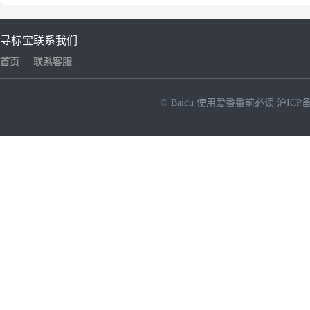
寻标宝
联系我们
首页
联系客服
© Baidu
使用爱番番前必读
沪ICP备
NEW
HOT
暂时没有搜索结果…