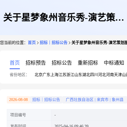
关于星梦象州音乐秀-演艺策划
您当前的位置：
首页
招标｜招标公告
关于星梦象州音乐秀-演艺策划
服务选取招标代理机构的通告
首页
招标预告
招标公告
重新招标
中标通知
省份地区：
北京
广东
上海
江苏
浙江
山东
湖北
四川
河北
河南
天津
山
2026-08-08
招标｜招标公告
广西壮族自治区
|
来宾市
|
象州县
项目编号
发布时间
2025-04-16 09:46:39