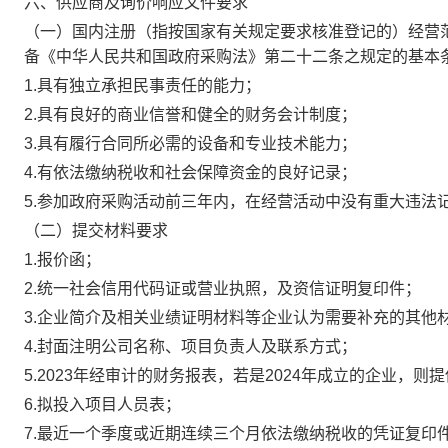
六、供应商及询价响应文件要求
（一）国内注册（指按国家有关规定要求核准登记的）经营
备《
中华人民共和国政府采购法
》第二十二条之规定的基本
1
.具有独立承担民事责任的能力；
2
.具有良好的商业信誉和健全的财务会计制度；
3
.具有履行合同所必需的设备和专业技术能力；
4
.有依法缴纳税收和社会保障资金的良好记录；
5
.参加政府采购活动前三年内，在经营活动中没有重大违法
（二）提交材料要求
1
.报价函；
2
.统一社会信用代码证或营业执照，及资信证明复印件；
3
.企业简介及相关业绩证明材料等企业认为需要补充的其他
4
.封面注明公司名称、项目负责人及联系方式；
5
.
202
3
年经审计的财务报表，若是
2024
年成立的企业，
则提
6
.拟投入项目人员表；
7
.最近一个季度或近期连续三个月依法缴纳税收的凭证复印