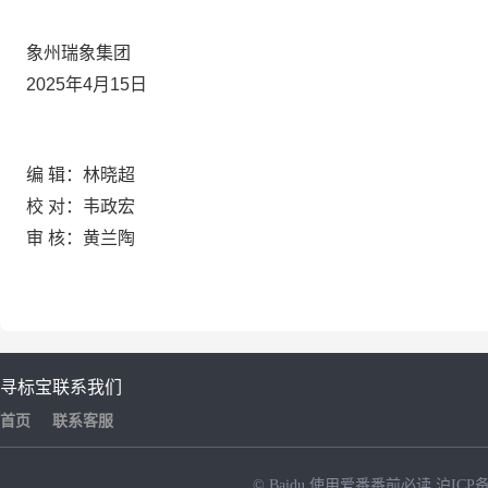
象州瑞象集团
202
5
年
4
月
15
日
编
辑：林晓超
校
对：韦政宏
审
核：黄兰陶
寻标宝
联系我们
首页
联系客服
© Baidu
使用爱番番前必读
沪ICP备