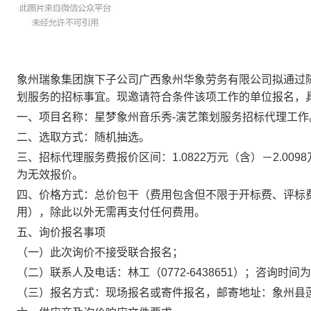
象州瑞象集团
旗下子公司
广西象州华象劳务有限公司
拟通过
划服务的招标事宜。现邀请
符合条件该项工作的单位报名，
一、
项目名称
：
星梦象州音乐秀
-
演艺策划服务招标代理工作
二、选取方式：
随机
抽选。
三、招标代理服务费报价区间：
1.0822
万元
（含）－
2.0098
为无效报价
。
四、
价格方式
：
总价包干
（
费用包含但不限于开标费、评标
用
）
，除此以外无需再支付任何费用
。
五、询价报名事项
（一）此次询价不接受联合报名；
（
二
）联系人及电话：
林工
（
0772
-
6438651
）；咨询时间为
（
三
）报名方式：现场报名或寄件报名
，
邮寄地址：象州县