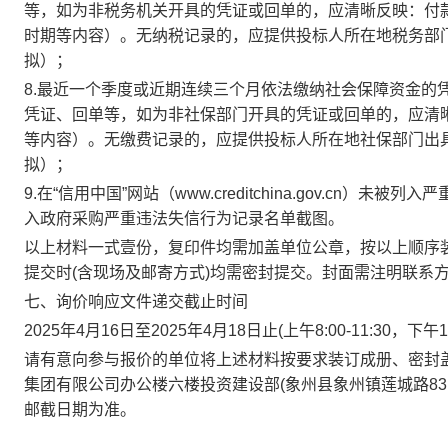
等，如为非税务机关开具的凭证或回单的，应清晰反映：付
时期等内容）。无纳税记录的，应提供投标人所在地税务部
拟）；
8
.最近一个季度或近期连续三个月依法缴纳社会保障资金的
凭证、回单等，如为非社保部门开具的凭证或回单的，应清
等内容）。无缴费记录的，应提供投标人所在地社保部门出
拟）；
9
.在“信用中国”网站
（
www
.
creditchina
.
gov
.
cn
）
未被列入严
入政府采购严重违法失信行为记录名单截图。
以上材料一式壹份，复印件均需加盖单位公章，按以上顺序
提交时
(含现场及邮寄方式)均需密封提交。封面需注明联系
七、询价响应文件递交截止时间
2025
年
4
月
16
日至
2025
年
4
月
18
日止
(
上午
8:00-11:30
，下午
1
请有意向参与报价的单位将上述材料按要求装订成册、密封
集团有限公司办公楼六楼投资建设部
(
象州县象州镇莲城路
83
邮截日期为准。