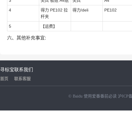
3
尖兵 板纸 A4纸
尖兵
A4
4
得力 PE102 拉
得力/deli
PE102
杆夹
5
【运费】
六、其他补充事宜:
寻标宝
联系我们
首页
联系客服
© Baidu
使用爱番番前必读
沪ICP备
NEW
HOT