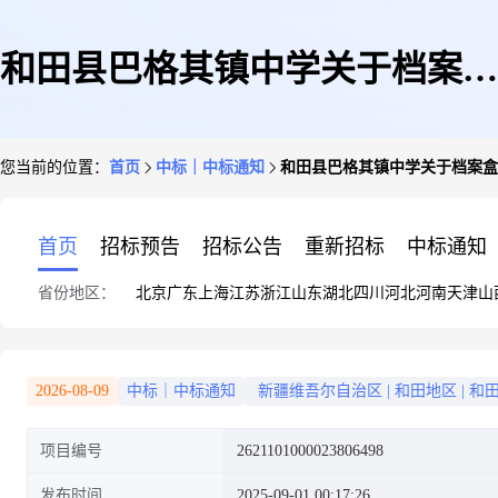
和田县巴格其镇中学关于档案盒
您当前的位置：
首页
中标｜中标通知
和田县巴格其镇中学关于档案盒
的网上超市采购项目成交公告
首页
招标预告
招标公告
重新招标
中标通知
省份地区：
北京
广东
上海
江苏
浙江
山东
湖北
四川
河北
河南
天津
山
2026-08-09
中标｜中标通知
新疆维吾尔自治区
|
和田地区
|
和
项目编号
2621101000023806498
发布时间
2025-09-01 00:17:26