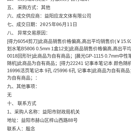
五、 采购方式：
其他
益阳应龙文体有限公司
六、成交供应商：
2025年06月11日
七、成交日期：
八、 异常交易原因：
[得力6054剪刀]此商品销售价格偏高,高出平均销售价(￥15.
划水笔B5806 0.5mm 1盒12支]此商品销售价格偏高,高出平均销
0018回形针]此商品为自有商品；[晨光GP-1115 0.7mm中
随机]此商品为自有商品；[得力22241 记事本笔记本 颜色随机]
16996活页笔记本 9孔 /25996 6孔 记事本]此商品为自有商
为自有商品；
：
九、其他事项：
无
十、 联系方式
1、采购人名称：
益阳市财政局机关
地址：
益阳市赫山区梓山西路88号
联系人：
殷念