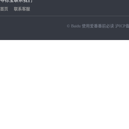
寻标宝
联系我们
首页
联系客服
© Baidu
使用爱番番前必读
沪ICP备
NEW
HOT
暂时没有搜索结果…