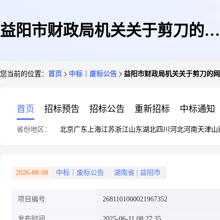
益阳市财政局机关关于剪刀的网
您当前的位置：
首页
中标｜废标公告
益阳市财政局机关关于剪刀的网
上超市采购项目异常公告
首页
招标预告
招标公告
重新招标
中标通知
省份地区：
北京
广东
上海
江苏
浙江
山东
湖北
四川
河北
河南
天津
山
2026-08-08
中标｜废标公告
湖南省
|
益阳市
项目编号
2681101000021967352
发布时间
2025-06-11 08:27:35