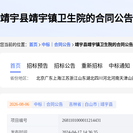
靖宇县靖宇镇卫生院的合同公告
您当前的位置：
首页
中标｜合同公告
靖宇县靖宇镇卫生院的合同公告
首页
招标预告
招标公告
重新招标
中标通知
省份地区：
北京
广东
上海
江苏
浙江
山东
湖北
四川
河北
河南
天津
山
2026-08-06
中标｜合同公告
吉林省
|
白山市
|
靖宇县
项目编号
2681101000011214431
发布时间
2024-04-17 14:36:35