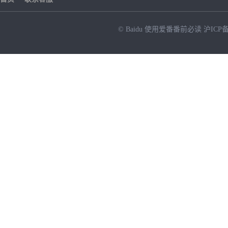
© Baidu
使用爱番番前必读
沪ICP备
NEW
HOT
暂时没有搜索结果…