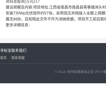
项目总投资(万元):17
建设规模及内容:项目地址.江西省南昌市南昌县蒋巷镇洲头村大卢
安装730Wp光伏组件约57块。采用低压并网接入全额上网
属无纠纷，且知晓此文件不作为消纳依据，项目开工前应取
更多详细信息：
寻标宝
联系我们
首页
联系客服
© Baidu
使用爱番番前必读
沪ICP备
NEW
HOT