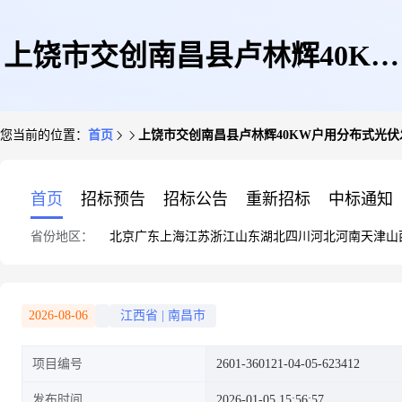
上饶市交创南昌县卢林辉40KW
您当前的位置：
首页
上饶市交创南昌县卢林辉40KW户用分布式光伏
户用分布式光伏发电项目
首页
招标预告
招标公告
重新招标
中标通知
省份地区：
北京
广东
上海
江苏
浙江
山东
湖北
四川
河北
河南
天津
山
2026-08-06
江西省
|
南昌市
项目编号
2601-360121-04-05-623412
发布时间
2026-01-05 15:56:57