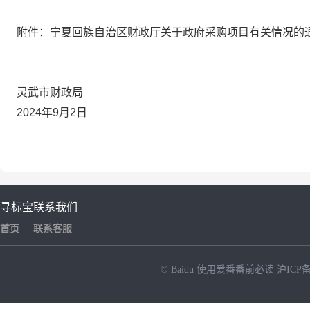
附件：宁夏回族自治区财政厅关于政府采购项目有关情况的
灵武市财政局
2024年9月2日
寻标宝
联系我们
首页
联系客服
© Baidu
使用爱番番前必读
沪ICP备
NEW
HOT