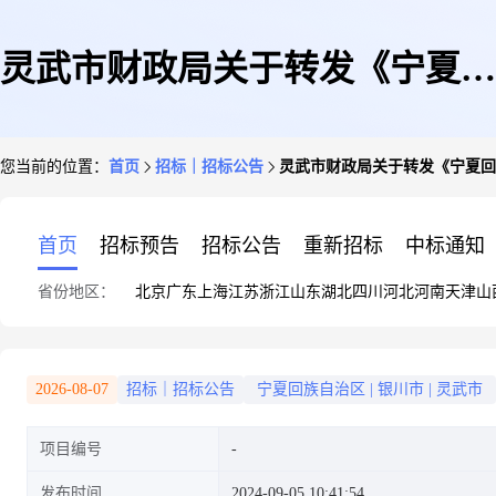
灵武市财政局关于转发《宁夏回
您当前的位置：
首页
招标｜招标公告
灵武市财政局关于转发《宁夏回
族自治区财政厅关于政府采购项
首页
招标预告
招标公告
重新招标
中标通知
省份地区：
北京
广东
上海
江苏
浙江
山东
湖北
四川
河北
河南
天津
山
目有关情况的通报》的通知
2026-08-07
招标｜招标公告
宁夏回族自治区
|
银川市
|
灵武市
项目编号
发布时间
2024-09-05 10:41:54