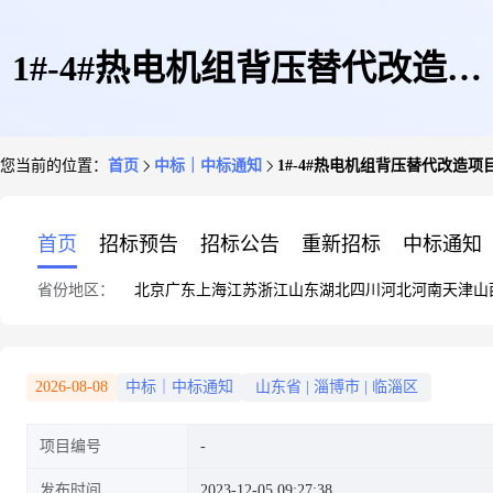
1#-4#热电机组背压替代改造项
您当前的位置：
首页
中标｜中标通知
1#-4#热电机组背压替代改造
目考古调查勘探清表工程施工一
首页
招标预告
招标公告
重新招标
中标通知
省份地区：
北京
广东
上海
江苏
浙江
山东
湖北
四川
河北
河南
天津
山
标段成交结果公示
2026-08-08
中标｜中标通知
山东省
|
淄博市
|
临淄区
项目编号
发布时间
2023-12-05 09:27:38