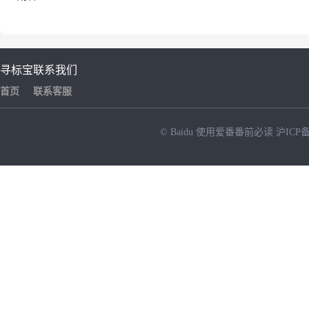
寻标宝
联系我们
首页
联系客服
© Baidu
使用爱番番前必读
沪ICP备
NEW
HOT