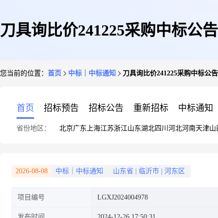
刀具询比价241225采购中标公告
您当前的位置：
首页
中标｜中标通知
刀具询比价241225采购中标公告
首页
招标预告
招标公告
重新招标
中标通知
省份地区：
北京
广东
上海
江苏
浙江
山东
湖北
四川
河北
河南
天津
山
2026-08-08
中标｜中标通知
山东省
|
临沂市
|
河东区
项目编号
LGXJ2024004978
发布时间
2024-12-26 17:50:31