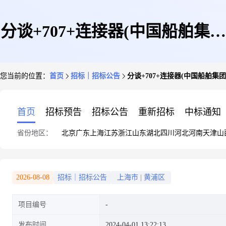
分谈+707+连接器(中国船舶集团
您当前的位置：
首页
招标｜招标公告
分谈+707+连接器(中国船舶集
有限公司第七0七研究所)
首页
招标预告
招标公告
重新招标
中标通知
省份地区：
北京
广东
上海
江苏
浙江
山东
湖北
四川
河北
河南
天津
山
2026-08-08
招标｜招标公告
上海市
|
黄浦区
项目编号
发布时间
2024-04-01 13:22:13