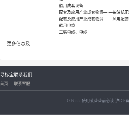
更多信息及
寻标宝
联系我们
首页
联系客服
© Baidu
使用爱番番前必读
沪ICP备
NEW
HOT