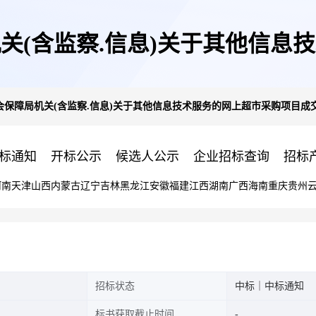
关(含监察.信息)关于其他信息
保障局机关(含监察.信息)关于其他信息技术服务的网上超市采购项目成
公告
标通知
开标公示
候选人公示
企业招标查询
招标
河南
天津
山西
内蒙古
辽宁
吉林
黑龙江
安徽
福建
江西
湖南
广西
海南
重庆
贵州
招标状态
中标｜中标通知
标书获取截止时间