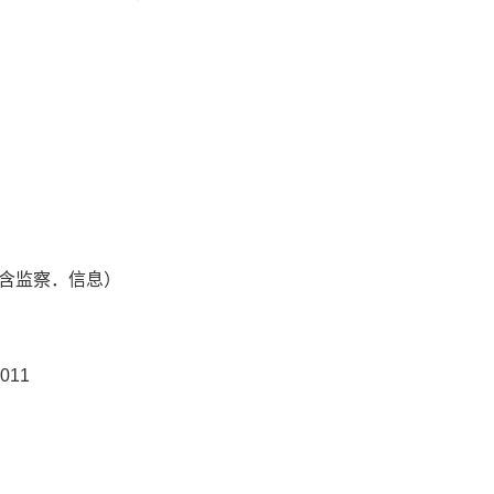
含监察．信息）
011