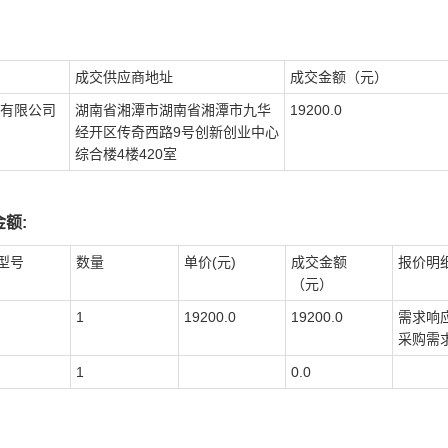
成交供应商地址
成交金额（元）
有限公司
湖南省湘潭市湖南省湘潭市九华
19200.0
经开区传奇西路9号创新创业中心
综合楼4楼420室
额:
型号
数量
单价(元)
成交金额
报价明
（元）
1
19200.0
19200.0
需求响
采购需
1
0.0