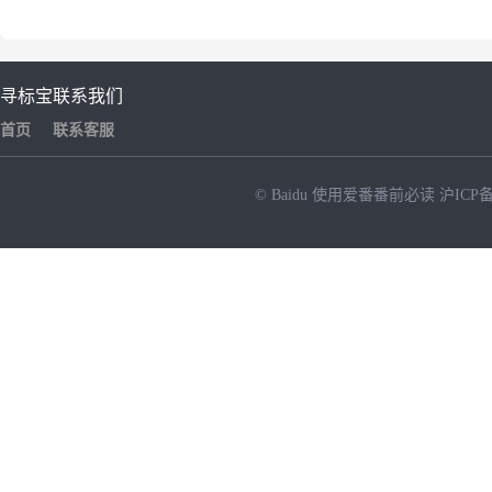
寻标宝
联系我们
首页
联系客服
© Baidu
使用爱番番前必读
沪ICP备
NEW
HOT
暂时没有搜索结果…