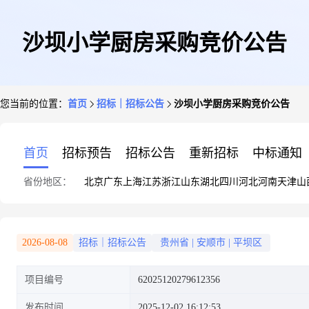
沙坝小学厨房采购竞价公告
您当前的位置：
首页
招标｜招标公告
沙坝小学厨房采购竞价公告
首页
招标预告
招标公告
重新招标
中标通知
省份地区：
北京
广东
上海
江苏
浙江
山东
湖北
四川
河北
河南
天津
山
2026-08-08
招标｜招标公告
贵州省
|
安顺市
|
平坝区
项目编号
62025120279612356
发布时间
2025-12-02 16:12:53