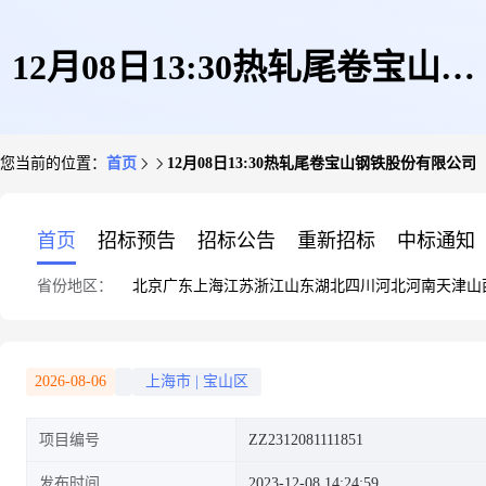
12月08日13:30热轧尾卷宝山钢
您当前的位置：
首页
12月08日13:30热轧尾卷宝山钢铁股份有限公司
铁股份有限公司
首页
招标预告
招标公告
重新招标
中标通知
省份地区：
北京
广东
上海
江苏
浙江
山东
湖北
四川
河北
河南
天津
山
2026-08-06
上海市
|
宝山区
项目编号
ZZ2312081111851
发布时间
2023-12-08 14:24:59