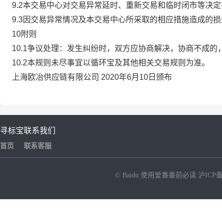
9.2本交易中心对交易异常延时、重新交易和临时闭市等决
9.3因交易异常情况及本交易中心所采取的相应措施造成的
10附则
10.1争议处理：发生纠纷时，双方应协商解决，协商不成
10.2本规则未尽事宜以循环宝及其他相关交易规则为准。
上海欧冶供应链有限公司 2020年6月10日颁布
寻标宝
联系我们
首页
联系客服
© Baidu
使用爱番番前必读
沪ICP备
NEW
HOT