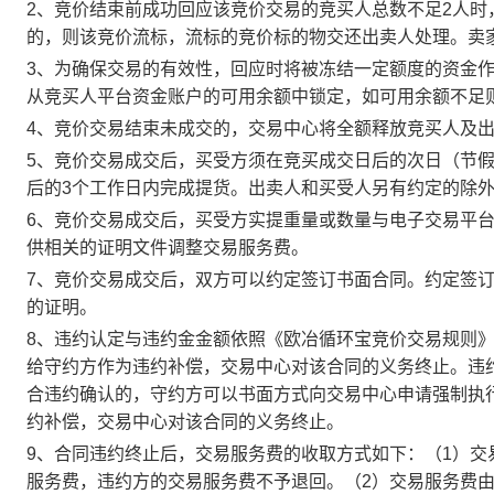
2、竞价结束前成功回应该竞价交易的竞买人总数不足2人
的，则该竞价流标，流标的竞价标的物交还出卖人处理。卖
3、为确保交易的有效性，回应时将被冻结一定额度的资金
从竞买人平台资金账户的可用余额中锁定，如可用余额不足
4、竞价交易结束未成交的，交易中心将全额释放竞买人及
5、竞价交易成交后，买受方须在竞买成交日后的次日（节假
后的3个工作日内完成提货。出卖人和买受人另有约定的除
6、竞价交易成交后，买受方实提重量或数量与电子交易平
供相关的证明文件调整交易服务费。
7、竞价交易成交后，双方可以约定签订书面合同。约定签
的证明。
8、违约认定与违约金金额依照《欧冶循环宝竞价交易规则
给守约方作为违约补偿，交易中心对该合同的义务终止。违
合违约确认的，守约方可以书面方式向交易中心申请强制执
约补偿，交易中心对该合同的义务终止。
9、合同违约终止后，交易服务费的收取方式如下：（1）
服务费，违约方的交易服务费不予退回。（2）交易服务费