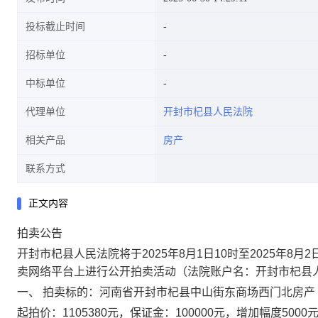
投标截止时间
招标单位
中标单位
代理单位
开封市杞县人民法院
相关产品
房产
联系方式
正文内容
拍卖公告
开封市杞县人民法院将于
2025
年
8
月
1
日
10
时至
2025
年
8
月
2
卖网络平台上进行公开拍卖活动（法院账户名：开封市杞县
一、
拍卖标的：
河南省开封市杞县中山街东商场西门北房产
起拍价：
1105380
元
，保证金：
100000
元
，增加幅度
5000