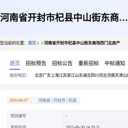
河南省开封市杞县中山街东商场
您当前的位置：
首页
河南省开封市杞县中山街东商场西门北房产
西门北房产
首页
招标预告
招标公告
重新招标
中标通知
省份地区：
北京
广东
上海
江苏
浙江
山东
湖北
四川
河北
河南
天津
山
2026-08-07
河南省
|
开封市
|
杞县
项目编号
发布时间
2025-06-30 14:29:11