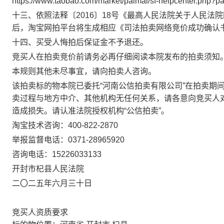
https://www.taobao.com/market/paimai/sf-helpcenter.php?pa
十三、依照法释〔
2016
〕
18
号《最高人民法院关于人民法院
后，淘宝网拍平台将生成相应《司法拍卖网络竞价成功确认
十四、买受人悔拍后保证金不予退还。
竞买人在拍卖竞价前请务必再仔细阅读本院发布的拍卖须知
本规则其他未尽事宜，请向拍卖人咨询。
该拍卖标的物本院已委托“河南公信拍卖有限公司”在拍卖期
卖过程与地方中介、其他机构无任何关系，请各意向竞买人
造成损失。请认准法院授权机构“公信拍卖”。
淘宝技术咨询：
400-822-2870
举报监督电话：
0371-28965920
咨询电话：
15226033133
开封市杞县人民法院
二〇二
五
年六
月三十
日
竞买人资质要求