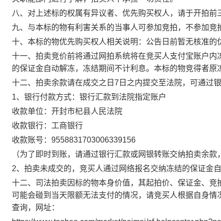
八、对上述标的权属有异议者、优先购买权人，请于开拍前
九、与本标的物有利害关系的当事人可参加竞拍，不参加竞
十、本标的物优先购买权人相关说明：公告日前暂无核准的
十一、拍卖竞价前将通过网拍系统将在竞买人支付宝账户内
的保证金自动解冻，冻结期间不计利息。本标的物竞得者原
十二、拍卖余款请在成交之日
7
日之内提交至法院，可通过
1
、银行付款方式：银行汇款到法院指定账户
收款单位：开封市杞县人民法院
收款银行：
工商银行
收款账号：
9558831703006339156
（为了即时到账，请通过银行汇款或网银转账交纳拍卖余款
2
、拍卖未成交的，竞买人通过网络报名交纳冻结的保证金
十二、司法拍卖因标的物本身价值，其起拍价、保证金、竞
可能会碰到当天限额无法支付的情况，请竞买人根据自身情
查询，网址：