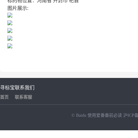
标的物位置：河南省 开封市 杞县
图片展示:
寻标宝
联系我们
首页
联系客服
© Baidu
使用爱番番前必读
沪ICP备
NEW
HOT