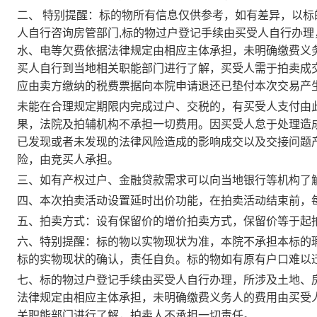
二、
特别提醒：标的物所有信息仅供参考，如有差异，以标
人自行咨询房管部门
,
标的物过户登记手续由买受人自行办理
水、电等欠费依据法律规定由相应主体承担，未明确缴费义
买人自行到当地相关职能部门进行了解，买受人需于拍卖成
应由卖方缴纳的税费票据向本院申请退还已垫付本次交易产
未能在合理规定期限内完成过户、交税的，有买受人支付由
果，法院及拍辅机构不承担一切费用。因买受人怠于处理造
已发现或者未发现的法律风险造成的影响成交以及交接问题
险，由竞买人承担。
三、如有产权过户、金融贷款需求可以向当地银行等机构了
四、本次拍卖活动设置延时出价功能，在拍卖活动结束前，
五、拍卖方式：设有保留价的增价拍卖方式，保留价等于起
六、特别提醒：标的物以实物现状为准，本院不承担本标的
标的实物现状的确认，责任自负。标的物如有原有户口难以
七、标的物过户登记手续由买受人自行办理，所涉及土地、
法律规定由相应主体承担，未明确缴费义务人的费用由买受
关职能部门进行了解，拍卖人不承担一切责任。