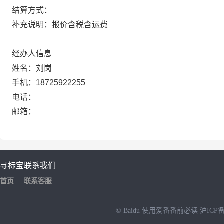
结算方式：
补充说明：报价含税含运费
经办人信息
姓名：刘岗
手机：18725922255
电话：
邮箱：
寻标宝
联系我们
首页
联系客服
© Baidu
使用爱番番前必读
沪ICP备