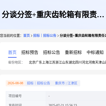
分谈分签+重庆齿轮箱有限责任
您当前的位置：
首页
招标｜招标公告
分谈分签+重庆齿轮箱有限责任公
公司+4339风电润滑系统备件的
首页
招标预告
招标公告
重新招标
中标通知
省份地区：
北京
广东
上海
江苏
浙江
山东
湖北
四川
河北
河南
天津
山
询价书
2026-08-08
招标｜招标公告
重庆市
|
江津区
项目编号
发布时间
2025-07-21 15:56:23