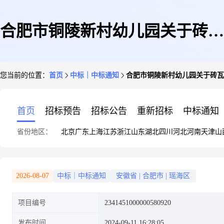
合肥市铜陵新村幼儿园关于砖瓦
您当前的位置：
首页
中标｜中标通知
合肥市铜陵新村幼儿园关于砖瓦
及砌块的网上超市采购项目成交
首页
招标预告
招标公告
重新招标
中标通知
省份地区：
北京
广东
上海
江苏
浙江
山东
湖北
四川
河北
河南
天津
山
公告
2026-08-07
中标｜中标通知
安徽省
|
合肥市
|
瑶海区
项目编号
2341451000000580920
发布时间
2024-09-11 16:28:05