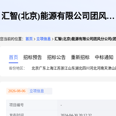
汇智(北京)能源有限公司团风分
您当前的位置：
首页
立项信息
汇智(北京)能源有限公司团风分公司(团
公司(团风镇江宇庙村程佳
首页
招标预告
招标公告
重新招标
中标通知
省份地区：
北京
广东
上海
江苏
浙江
山东
湖北
四川
河北
河南
天津
山
俊)28.2KW屋顶分布式光伏发电
2026-08-06
立项信息
项目编号
项目
发布时间
2024-04-30 20:12:32