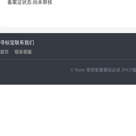
备案证状态:尚未审核
寻标宝
联系我们
首页
联系客服
© Baidu
使用爱番番前必读
沪ICP备
NEW
HOT