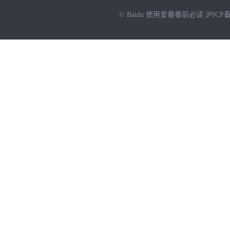
© Baidu
使用爱番番前必读
沪ICP备
NEW
HOT
暂时没有搜索结果…