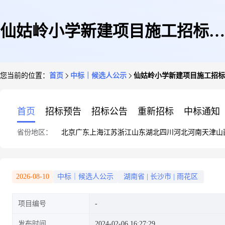
仙姑岭小学新建项目施工招标代
您当前的位置：
首页
中标｜候选人公示
仙姑岭小学新建项目施工招标
理机构选取中选候选人公示
首页
招标预告
招标公告
重新招标
中标通知
省份地区：
北京
广东
上海
江苏
浙江
山东
湖北
四川
河北
河南
天津
山
2026-08-10
中标｜候选人公示
湖南省
|
长沙市
|
雨花区
项目编号
发布时间
2024-02-06 16:27:29