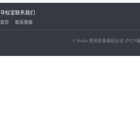
寻标宝
联系我们
首页
联系客服
© Baidu
使用爱番番前必读
沪ICP备
NEW
HOT
暂时没有搜索结果…