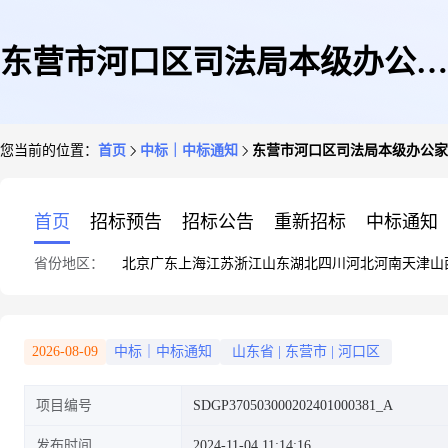
东营市河口区司法局本级办公家
您当前的位置：
首页
中标｜中标通知
东营市河口区司法局本级办公家
具采购项目成交公告
首页
招标预告
招标公告
重新招标
中标通知
省份地区：
北京
广东
上海
江苏
浙江
山东
湖北
四川
河北
河南
天津
山
2026-08-09
中标｜中标通知
山东省
|
东营市
|
河口区
项目编号
SDGP370503000202401000381_A
发布时间
2024-11-04 11:14:16