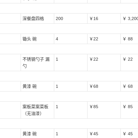
深餐盘四格
200
￥16
￥ 3,20
锄头 碗
4
￥22
￥ 88
不锈钢勺子 漏
1
￥22
￥ 22
勺
黄漆 碗
1
￥68
￥ 68
案板菜案菜板
1
￥85
￥ 85
（无油漆）
黄漆 碗
1
￥45
￥ 45