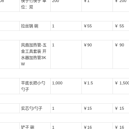
08
筷子竹筷子 单
200
￥1
￥ 200
位：双
拉丝锅 碗
1
￥55
￥ 55
风扇加热管-五
1
￥90
￥ 90
金工具套装 开
水器加热管3K
W
平底长把小勺
1,000
￥1.5
￥ 1,50
勺子
实芯勺/勺子
1
￥15
￥ 15
铲子 碗
1
￥16
￥ 16