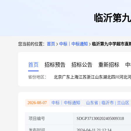
临沂第九
您当前的位置：
首页
中标｜中标通知
临沂第九中学超市直
首页
招标预告
招标公告
重新招标
中
省份地区：
北京
广东
上海
江苏
浙江
山东
湖北
四川
河北
2026-08-07
中标｜中标通知
山东省
|
临沂市
|
兰山区
项目编号
SDGP371300202405009318
发布时间
2024-04-11 21:12:14