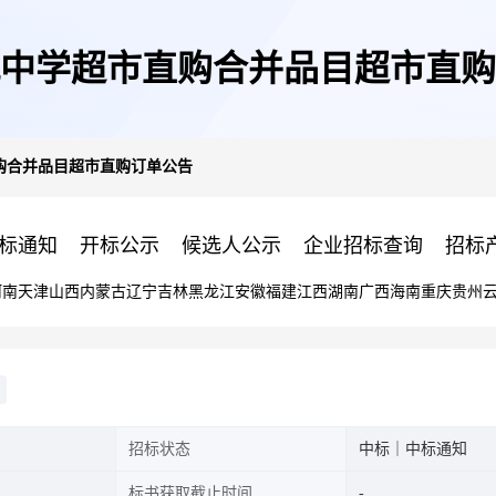
中学超市直购合并品目超市直购
购合并品目超市直购订单公告
标通知
开标公示
候选人公示
企业招标查询
招标
河南
天津
山西
内蒙古
辽宁
吉林
黑龙江
安徽
福建
江西
湖南
广西
海南
重庆
贵州
招标状态
中标｜中标通知
标书获取截止时间