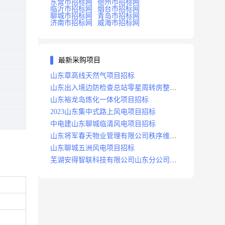
东营市招标网
德州市招标网
临沂市招标网
烟台市招标网
聊城市招标网
青岛市招标网
济南市招标网
威海市招标网
最新采购项目
山东章高线天然气项目招标
山东出入境边防检查总站零星周转房整修
项目招标中标
山东裕龙岛炼化一体化项目招标
2023山东集中式路上风电项目招标
中电建山东聊城临清风电项目招标
山东将军春天物业管理有限公司秩序维护
服务项目招标公告
山东聊城五洲风电项目招标
芜湖安得智联科技有限公司山东分公司济
南地区快递项目招标公告