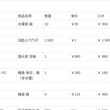
商品名称
数量
单价
小计
水果筐 碗
10
￥35
￥ 350
汤匙小勺勺子
1,500
￥1
￥ 1,50
馒头架 非碗
1
￥880
￥ 880
-YG
蝇香 单位：箱
1
￥180
￥ 180
（非水槽）
蝇香 碗
4
￥115
￥ 460