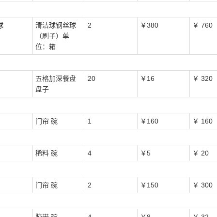
球
清洁球钢丝球
2
￥380
￥ 760
（刷子）单
位：箱
五格加深餐盘
20
￥16
￥ 320
盘子
门帘 碗
1
￥160
￥ 160
稀料 碗
4
￥5
￥ 20
门帘 碗
2
￥150
￥ 300