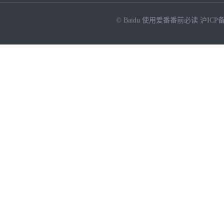
© Baidu
使用爱番番前必读
沪ICP备
NEW
HOT
暂时没有搜索结果…