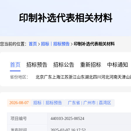
印制补选代表相关材料
您当前的位置：
首页
招标｜招标预告
印制补选代表相关材料
首页
招标预告
招标公告
重新招标
中标通知
省份地区：
北京
广东
上海
江苏
浙江
山东
湖北
四川
河北
河南
天津
山
2026-08-07
招标｜招标预告
广东省
|
广州市
|
荔湾区
项目编号
440103-2025-00524
发布时间
2025-02-07 16:17:52