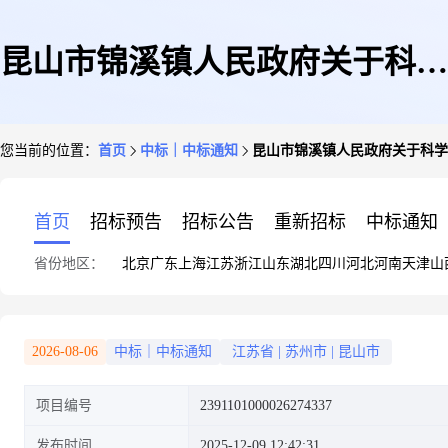
昆山市锦溪镇人民政府关于科学
您当前的位置：
首页
中标｜中标通知
昆山市锦溪镇人民政府关于科学
类教学器材的网上商城采购项目
首页
招标预告
招标公告
重新招标
中标通知
省份地区：
北京
广东
上海
江苏
浙江
山东
湖北
四川
河北
河南
天津
山
成交公告
2026-08-06
中标｜中标通知
江苏省
|
苏州市
|
昆山市
项目编号
2391101000026274337
发布时间
2025-12-09 12:42:31