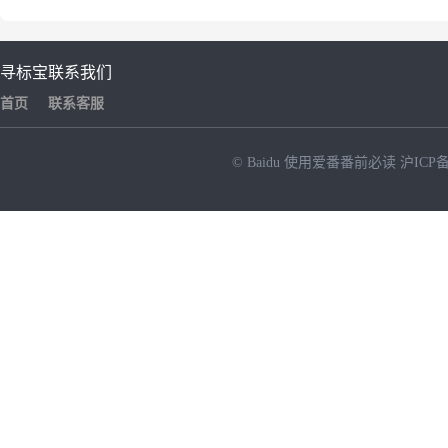
寻标宝
联系我们
首页
联系客服
© Baidu
使用爱番番前必读
沪ICP备
NEW
HOT
暂时没有搜索结果…