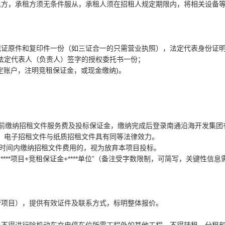
租方，承租方须无条件服从，承租人须在招租人规定期限内，将相关设备
记证原件和复印件一份（如三证合一的只需营业执照），法定代表身份证
法定代表人（负责人）签字的授权委托书一份；
定账户，注明竞租保证金，或现金缴纳)。
：
10时前缴纳招租文件服务费及投标保证金，缴纳完成后登录南通沿海开发集团
，电子招租文件与纸质招租文件具有同等法律效力。
定时间内缴纳招租文件费用的，视为放弃本项目投标。
****项目+竞租保证金+****单位”（备注受字数限制，可简写，关键性信息
营项目），提供有效证件及联系方式，标明整体报价。