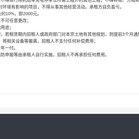
上不得
进行除机动车充电停车位所需工程外的其他工程
，
不得转租、分租
对环境有影响的项目，
不得从事其他经营活动。承租方自负盈亏。
金的
10%，即
2000
元。
后不可任意更改；
地用途；
理，
若租赁期内招租人或政府部门对本宗土地有其他规划，则提前
3个月通
，将相关设备等搬离，招租人不支付任何补偿费用
；
一年一付。
消防申报等由承租人自行实施，招租人不再承担任何费用。