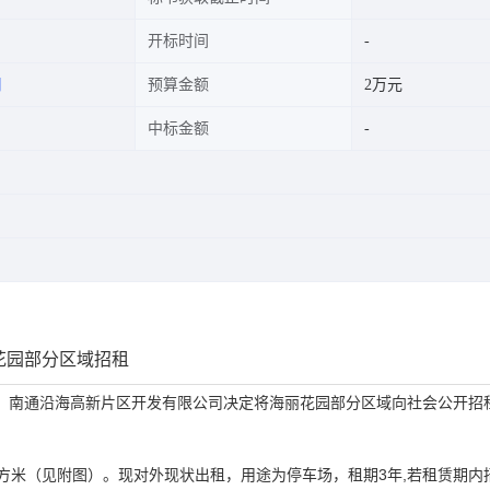
开标时间
司
预算金额
2万元
中标金额
花园部分区域招租
，南通沿海高新片区开发有限公司决定将
海丽花园部分区域
向社会公开招
平方米（见附图）。现对外现状出租，用途为停车场，租期3年,若租赁期内