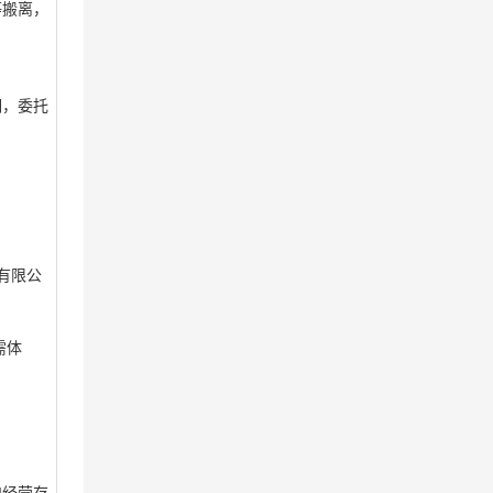
等搬离，
明，委托
有限公
需体