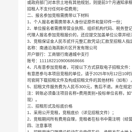
或政府部门对本宗土地有其他规划，则提前3个月通知承
招租人不支付任何补偿费用；
二、
报名参加竞租需携带以下材料
1、个人报名者需携带本人身份证原件和复印件一份；
2、单位报名者需携带营业执照、组织机构代码、税务登
代理人报名参加竞租报价的，还应提交加盖单位公章并经
3、竞租保证金
人民币
贰仟
元整
汇款凭证(汇款至招租人指
名称：南通沿海高新片区开发有限公司
开户银行：工商银行南通城中支行
账号：1111822109006868666
4、凡有意参加竞租者，可按以下方式获取电子招租文件
有意愿参与本项目竞租的单位，请于
2025年9月12日
司官网下载招租文件及构成招租文件的其他材料（如有）
5、招租文件服务费为人民币300元，售后不退。未在规
注：转账必须备注项目名称
+费用类别+投标单位名称，如“
现）。
三、
招租形式及标底价格
1、采用公开竞租，竞租底价（详见招租文件）；
2、竞租期间所有费用自理，竞租者在标书中需注明（经
四、
注意事项