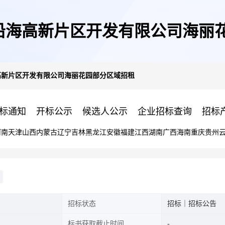
通沿海高新片区开发有限公司海丽
高新片区开发有限公司海丽花园部分区域招租
标通知
开标公示
候选人公示
企业招标查询
招标
河南
天津
山西
内蒙古
辽宁
吉林
黑龙江
安徽
福建
江西
湖南
广西
海南
重庆
贵州
招标状态
招标｜招标公告
标书获取截止时间