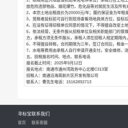
1、招租用途
只限
建设机动车充电停车位
，
承租方在土地
放危险违禁物品、烟花爆竹、危化品等对居民生活及所有
2、本宗土地
出租底价为
20000
元
/
年
；履约保证金为年租
3、竞租者投
标前可自行到现场查看场地具体方位，投标
4、在没有征得招租单位同意的情况下，不得擅自改变土
5、依法经营，无条件服从招租单位及相关职能部门的管
方，承租方须无条件服从，承租人须在招租人规定期限内
6、不得擅自转租，合同期限为三年，签订合同后，租金
7
、水电等费
用由承租人自行申请开通支付，安全维修、
五、招租报名时间、地点、联系电话
报名截止时间：2025年9月12日
报名地点：
南通市通州湾政务中心北楼
C313室
招租人：南通沿海高新片区开发有限公司
联系人：曹先生
电话：
15162892713
寻标宝
联系我们
首页
联系客服