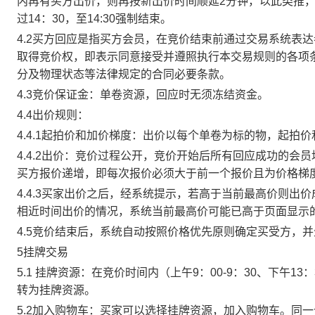
内再有买方出价，则再按新出价时间顺延2分钟，以此类推
过14：30，至14:30强制结束。
4.2买方回应是指买方会员，在竞价结束前通过交易系统表
取得竞价权，即表示同意接受并遵照执行本交易规则的各项
分及物理状态等法律规定的合同必要条款。
4.3竞价保证金：单卷资源，回应时无须冻结资金。
4.4出价规则：
4.4.1起拍价和加价梯度：出价以每个单卷为标的物，起拍
4.4.2出价：竞价过程公开，竞价开始后所有回应成功的
买方报价递增，即每次报价必须大于前一个报价且为价格梯
4.4.3买家出价之后，经系统提示，若高于当前最高价则
相近时间出价的情况，系统当前最高价可能已高于页面显示
4.5竞价结束后，系统自动按照价格优先原则确定买受方，
5挂牌交易
5.1 挂牌资源：在竞价时间内（上午9：00-9：30、下午1
转为挂牌资源。
5.2加入购物车：买家可以选择挂牌资源，加入购物车。同