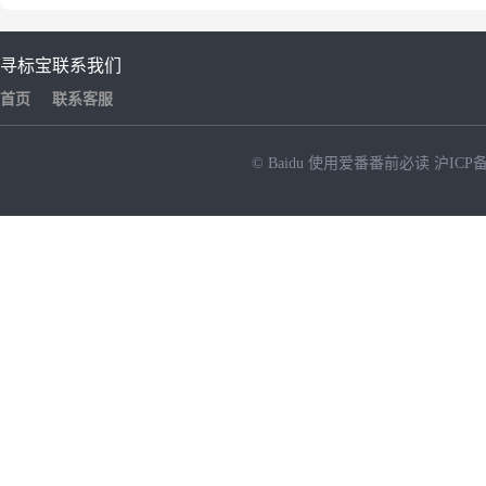
寻标宝
联系我们
首页
联系客服
© Baidu
使用爱番番前必读
沪ICP备
NEW
HOT
暂时没有搜索结果…