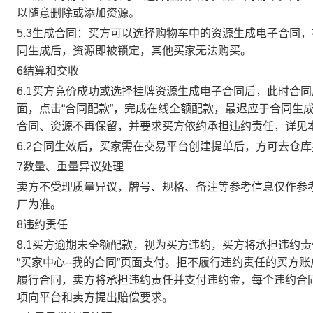
以随意删除或添加资源。
5.3生成合同：买方可以选择购物车中的资源生成电子合同
同生成后，资源即被锁定，其他买家无法购买。
6结算和交收
6.1买方竞价成功或选择挂牌资源生成电子合同后，此时合同
面，点击“合同配款”，完成在线全额配款，最迟应于合同生成当
合同、资源不再保留，并要求买方依约承担违约责任，详见
6.2合同生效后，买家需在交易平台创建提单后，方可去仓
7数量、重量异议处理
卖方不受理质量异议，牌号、规格、备注等参考信息仅作参
厂为准。
8违约责任
8.1买方逾期未全额配款，视为买方违约，买方将承担违约
“买家中心--我的合同”页面支付。拒不履行违约责任的买
履行合同，卖方将承担违约责任并支付违约金，每个违约合同
项向平台和卖方提出赔偿要求。