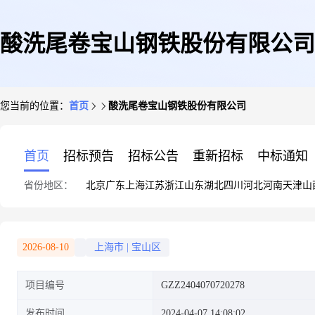
酸洗尾卷宝山钢铁股份有限公司
您当前的位置：
首页
酸洗尾卷宝山钢铁股份有限公司
首页
招标预告
招标公告
重新招标
中标通知
省份地区：
北京
广东
上海
江苏
浙江
山东
湖北
四川
河北
河南
天津
山
2026-08-10
上海市
|
宝山区
项目编号
GZZ2404070720278
发布时间
2024-04-07 14:08:02