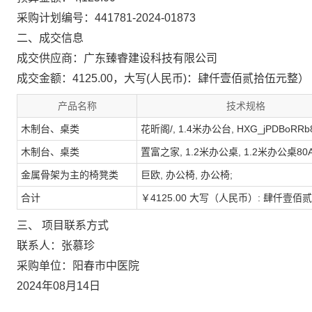
采购计划编号：441781-2024-01873
二、成交信息
成交供应商：广东臻睿建设科技有限公司
成交金额：4125.00，大写(人民币)：肆仟壹佰贰拾伍元整）
产品名称
技术规格
木制台、桌类
花昕阁/, 1.4米办公台, HXG_jPDBoRRb8
木制台、桌类
置富之家, 1.2米办公桌, 1.2米办公桌80A
金属骨架为主的椅凳类
巨欧, 办公椅, 办公椅;
合计
￥4125.00 大写（人民币）: 肆仟壹
三、 项目联系方式
联系人：张慕珍
采购单位：阳春市中医院
2024年08月14日