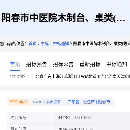
阳春市中医院木制台、桌类(等)
您当前的位置：
首页
中标｜中标通知
阳春市中医院木制台、桌类(等
直接订购成交公告
首页
招标预告
招标公告
重新招标
中标通知
省份地区：
北京
广东
上海
江苏
浙江
山东
湖北
四川
河北
河南
天津
山
2026-08-08
中标｜中标通知
广东省
|
阳江市
|
阳春市
项目编号
441781-2024-01873
发布时间
2024-08-28 11:07:59