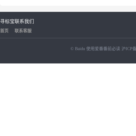
寻标宝
联系我们
首页
联系客服
© Baidu
使用爱番番前必读
沪ICP备
NEW
HOT
暂时没有搜索结果…