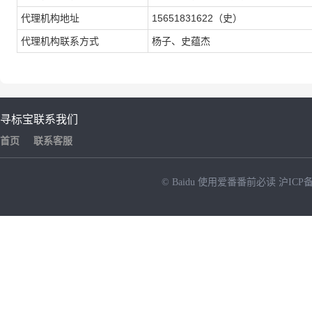
代理机构地址
15651831622（史）
代理机构联系方式
杨子、史蕴杰
寻标宝
联系我们
首页
联系客服
© Baidu
使用爱番番前必读
沪ICP备
NEW
HOT