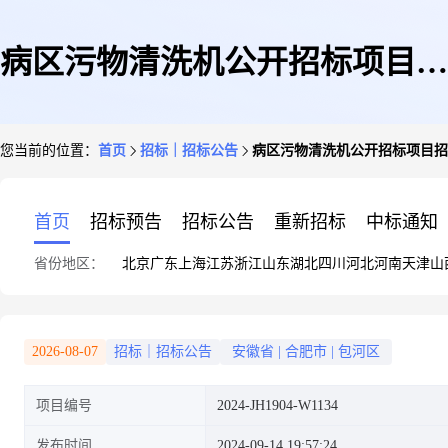
病区污物清洗机公开招标项目招
您当前的位置：
首页
招标｜招标公告
病区污物清洗机公开招标项目招
标公告
首页
招标预告
招标公告
重新招标
中标通知
省份地区：
北京
广东
上海
江苏
浙江
山东
湖北
四川
河北
河南
天津
山
2026-08-07
招标｜招标公告
安徽省
|
合肥市
|
包河区
项目编号
2024-JH1904-W1134
发布时间
2024-09-14 19:57:24