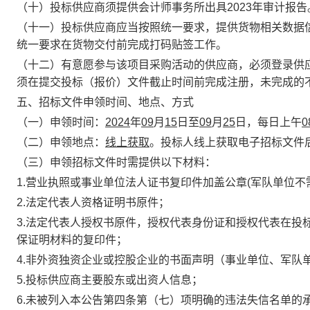
（十）投标供应商须提供会计师事务所出具2023年审计报告
（十一）投标供应商应当按照统一要求，提供货物相关数据
统一要求在货物交付前完成打码贴签工作。
（十二）有意愿参与该项目采购活动的供应商，必须登录供应商管
须在提交投标（报价）文件截止时间前完成注册，未完成的
五、招标文件申领时间、地点、方式
（一）申领时间：
2024
年
09
月
1
5
日至
09
月
25
日，每日上午
0
（二）申领地点：
线上获取
。投标人线上获取电子招标文件
（三）申领招标文件时需提供以下材料：
1.营业执照或事业单位法人证书复印件加盖公章(军队单位不
2.法定代表人资格证明书原件；
3.法定代表人授权书原件，授权代表身份证和授权代表在投
保证明材料的复印件；
4.非外资独资企业或控股企业的书面声明（事业单位、军队
5.投标供应商主要股东或出资人信息；
6.未被列入本公告第四条第（七）项明确的违法失信名单的