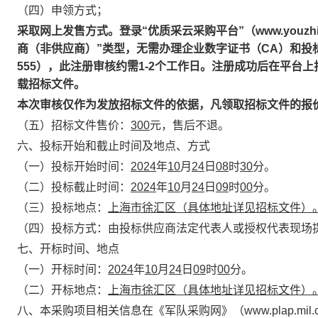
（四）申领方式；
采取网上发售方式。登录“优质采云采购平台”（www.youzh
商（非供应商）”类型，无需办理企业数字证书（CA）和投标金牌通，
555），此注册审核约需1-2个工作日。注册成功后在平台上
载招标文件。
本次审核仅作为发放
招标
文
件的
依据，凡领取
招标
文件的
报
（五）招标文件售价：
300
元，售后不退。
六、投标开始和截止时间及地点、方式
（一）投标开始时间：
2024
年
10
月
24
日
08
时
30
分。
（二）投标截止时间：
2024
年
10
月
24
日
09
时
00
分。
（三）投标地点：
上海市徐汇区（具体地址详见招标文件）
（四）投标方式：由投标供应商法定代表人或授权代表现场
七、开标时间、地点
（一）开标时间：
2024
年
10
月
24
日
09
时
00
分。
（二）开标地点：
上海市徐汇区（具体地址详见招标文件）
八、本采购项目相关信息在《军队采购网》（www.plap.mil.cn）