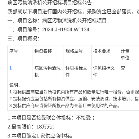
病区污物清洗机公开招标项目招标公告
我部就以下项目进行国内公开招标，采购资金已全部落实，
一、项目名称：
病区污物清洗机公开招标项目
二、项目编号：
2024-JH1904-W1134
三、项目概况：
序号
物资名称
规格型号
技术要求
计量
单位
1
病区污物清洗
详见招标文
详见招标文
套
机
件
件
说明：
1.投标供应商应当对所投包内所有产品和数量进行唯一报价，否则
2.投标报价应当包括所有物资供应、运输、安装调试、技术培训、
3.投标供应商应当保证所投产品为全新且未使用过的产品。
1.本项目是否接受联合体投标：
不接受
；
2.最高限价：
18
万元；
3.本项目确定
1
家供应商中标。