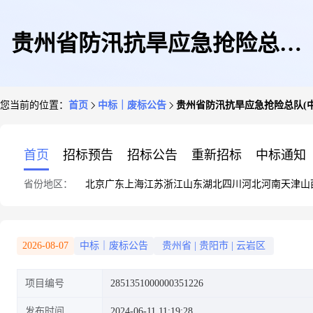
贵州省防汛抗旱应急抢险总队
您当前的位置：
首页
中标｜废标公告
贵州省防汛抗旱应急抢险总队(
(中央防汛抗旱物资贵阳仓库)关
首页
招标预告
招标公告
重新招标
中标通知
省份地区：
北京
广东
上海
江苏
浙江
山东
湖北
四川
河北
河南
天津
山
于车辆维修和保养服务的定点采
2026-08-07
中标｜废标公告
贵州省
|
贵阳市
|
云岩区
项目编号
2851351000000351226
购馆采购项目终止公告
发布时间
2024-06-11 11:19:28