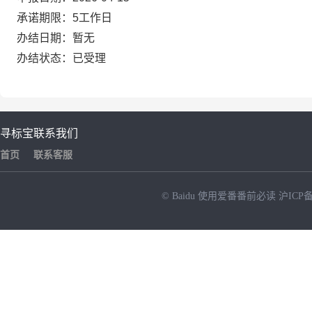
承诺期限：5工作日
办结日期：暂无
办结状态：已受理
寻标宝
联系我们
首页
联系客服
© Baidu
使用爱番番前必读
沪ICP备
NEW
HOT