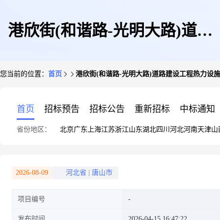
港欣街(和谐路-光明大路)道路
您当前的位置：
首页
港欣街(和谐路-光明大路)道路建设工程热力设施
建设工程热力设施方案审查(报
首页
招标预告
招标公告
重新招标
中标通知
省份地区：
北京
广东
上海
江苏
浙江
山东
湖北
四川
河北
河南
天津
山
装)[海港经济开发区]
2026-08-09
河北省
|
唐山市
项目编号
发布时间
2026-04-15 16:47:22