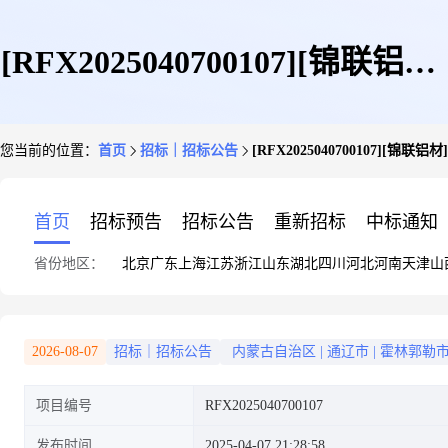
[RFX2025040700107][锦联铝材]
您当前的位置：
首页
招标｜招标公告
[RFX2025040700107][锦
[环保设备配件]招标信息
首页
招标预告
招标公告
重新招标
中标通知
省份地区：
北京
广东
上海
江苏
浙江
山东
湖北
四川
河北
河南
天津
山
2026-08-07
招标｜招标公告
内蒙古自治区
|
通辽市
|
霍林郭勒
项目编号
RFX2025040700107
发布时间
2025-04-07 21:28:58