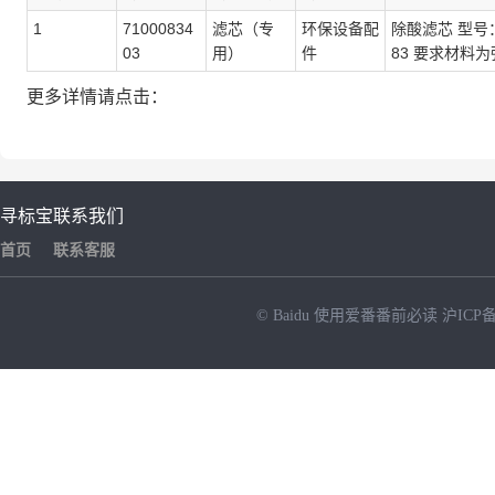
1
71000834
滤芯（专
环保设备配
除酸滤芯 型号：
03
用）
件
83 要求材料
更多详情请点击：
寻标宝
联系我们
首页
联系客服
© Baidu
使用爱番番前必读
沪ICP备
NEW
HOT