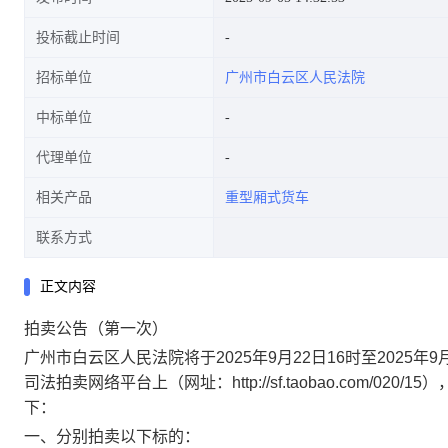
投标截止时间
招标单位
广州市白云区人民法院
中标单位
代理单位
相关产品
重型厢式货车
联系方式
正文内容
拍卖公告（第一次）
广州市白云区人民法院将于
2025
年
9
月
22
日
16
时至
2025
年
9
司法拍卖网络平台上（网址：
http://sf.taobao.com/020/15
）
下：
一、分别拍卖以下标的：