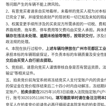
等问题产生的车辆不能上牌风险。
2
、有意竞买者请亲自实地看样，未看样的竞买人视为对本
已完全了解，并接受拍卖财产的现状和一切已知及未知的瑕
3
、权属变更手续所涉及的买卖双方所需承担的一切税、费
养路规费、拖车费、停车费用等欠费均由买受人承担。具体
辆存在违法未处理、逾期未检验等情形，按现状交付，
涉及
政法规的处理。
4
、
本院在执行过程中，
上述车辆均停放在广州市花都区工
承担本标的车辆瑕疵保证，不负责本标的车辆质量及安全性
交后由买受人自行前去提取。
5
、竞拍前，请意向竞买人谨慎审核自身是否有营运资质，法院
输证”等相关证件。
五、
拍卖竞价前淘宝系统将冻结竞买人支付宝账户内的资金
的保证金在竞价程序结束后二十四小时内自动解冻，冻结期
定账户，
拍卖余款在
2025
年
10
月
3
日前
缴入法院指定账户
(
户
行，账号
30201051186794
)
。
填写缴款单时请在备注注明本
竞买人在拍卖竞价前请务必再仔细阅读本院发布的拍卖须知