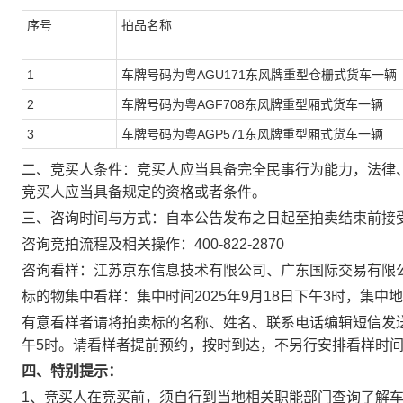
序号
拍品名称
1
车牌号码为粤
AGU171
东风牌重型仓栅式货车一辆
2
车牌号码为粤
AGF708
东风牌重型厢式货车一辆
3
车牌号码为粤
AGP571
东风牌重型厢式货车一辆
二、竞买人条件：竞买人应当具备完全民事行为能力，法律
竞买人应当具备规定的资格或者条件。
三、咨询时间与方式：自本公告发布之日起至拍卖结束前接
咨询竞拍流程及相关操作：
400-822-2870
咨询看样：
江苏京东信息技术有限公司、广东国际交易有限
标的物集中看样：集中时间
2025
年
9
月
18
日下午
3
时
，集中地
有意看样者请将拍卖标的名称、姓名、联系电话编辑短信发
午
5
时
。请看样者提前预约，按时到达，不另行安排看样时
四、特别提示：
1
、竞买人在竞买前，须自行到当地相关职能部门查询了解