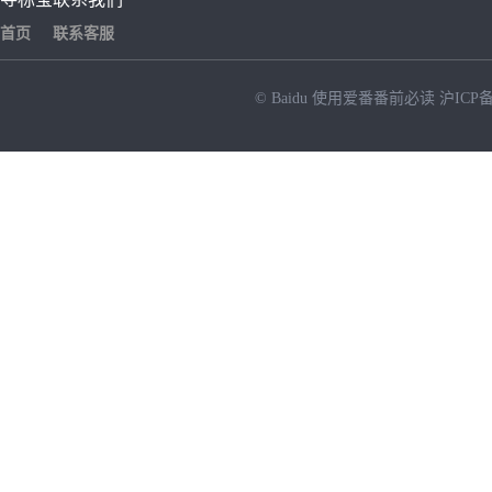
首页
联系客服
© Baidu
使用爱番番前必读
沪ICP备
NEW
HOT
暂时没有搜索结果…