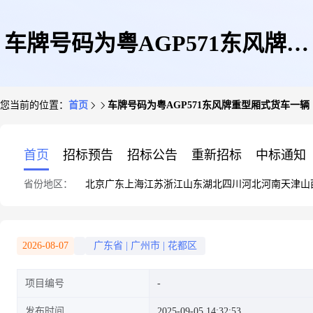
车牌号码为粤AGP571东风牌重
您当前的位置：
首页
车牌号码为粤AGP571东风牌重型厢式货车一辆
型厢式货车一辆
首页
招标预告
招标公告
重新招标
中标通知
省份地区：
北京
广东
上海
江苏
浙江
山东
湖北
四川
河北
河南
天津
山
2026-08-07
广东省
|
广州市
|
花都区
项目编号
发布时间
2025-09-05 14:32:53