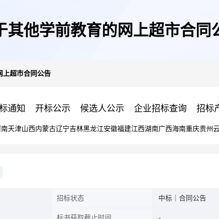
于其他学前教育的网上超市合同
网上超市合同公告
标通知
开标公示
候选人公示
企业招标查询
招标
河南
天津
山西
内蒙古
辽宁
吉林
黑龙江
安徽
福建
江西
湖南
广西
海南
重庆
贵州
招标状态
中标｜合同公告
标书获取截止时间