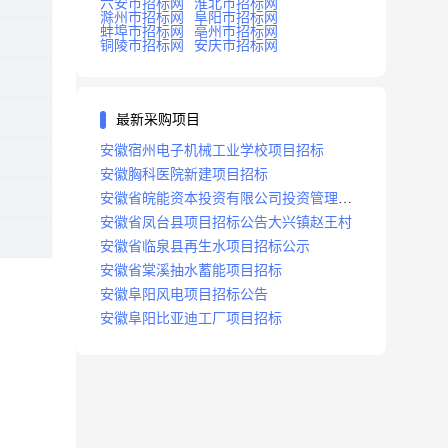
六安市招标网
淮北市招标网
滁州市招标网
阜阳市招标网
蚌埠市招标网
亳州市招标网
铜陵市招标网
安庆市招标网
最新采购项目
安徽宿州电子机械工业学校项目招标
安徽胸科医院新建项目招标
安徽省皖能资本投资有限公司投资管理系
统建设项目招标
安徽省凤台县项目招标公告大兴镇赵王村
安徽省临泉县再生水项目招标公示
安徽省棠溪抽水蓄能项目招标
安徽阜阳风电项目招标公告
安徽阜阳比亚迪工厂项目招标