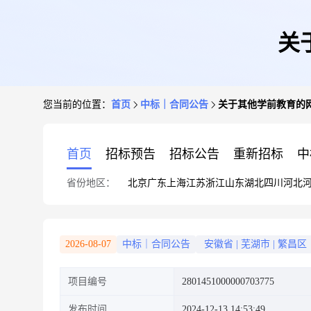
关
您当前的位置：
首页
中标｜合同公告
关于其他学前教育的
首页
招标预告
招标公告
重新招标
中
省份地区：
北京
广东
上海
江苏
浙江
山东
湖北
四川
河北
2026-08-07
中标｜合同公告
安徽省
|
芜湖市
|
繁昌区
项目编号
2801451000000703775
发布时间
2024-12-13 14:53:49