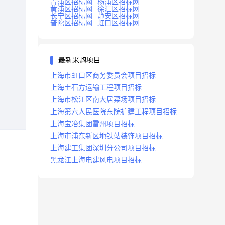
青浦区招标网
杨浦区招标网
黄浦区招标网
徐汇区招标网
长宁区招标网
静安区招标网
普陀区招标网
虹口区招标网
最新采购项目
上海市虹口区商务委员会项目招标
上海土石方运输工程项目招标
上海市松江区南大居菜场项目招标
上海第六人民医院东院扩建工程项目招标
上海宝冶集团雷州项目招标
上海市浦东新区地铁站装饰项目招标
上海建工集团深圳分公司项目招标
黑龙江上海电建风电项目招标