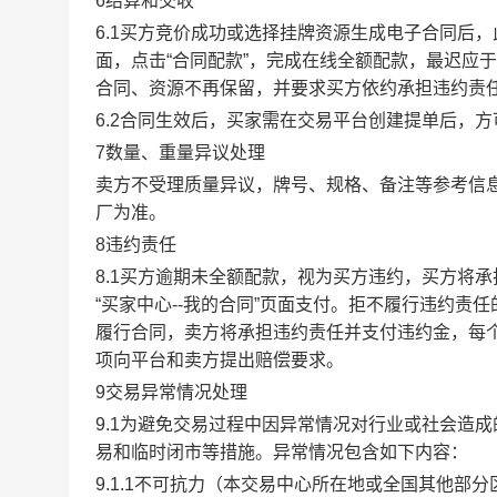
6结算和交收
6.1买方竞价成功或选择挂牌资源生成电子合同后，
面，点击“合同配款”，完成在线全额配款，最迟应于
合同、资源不再保留，并要求买方依约承担违约责
6.2合同生效后，买家需在交易平台创建提单后，
7数量、重量异议处理
卖方不受理质量异议，牌号、规格、备注等参考信
厂为准。
8违约责任
8.1买方逾期未全额配款，视为买方违约，买方将
“买家中心--我的合同”页面支付。拒不履行违约
履行合同，卖方将承担违约责任并支付违约金，每个
项向平台和卖方提出赔偿要求。
9交易异常情况处理
9.1为避免交易过程中因异常情况对行业或社会造
易和临时闭市等措施。异常情况包含如下内容：
9.1.1不可抗力（本交易中心所在地或全国其他