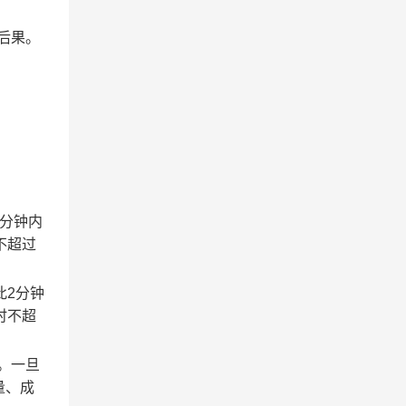
后果。
2分钟内
不超过
此2分钟
时不超
。一旦
量、成