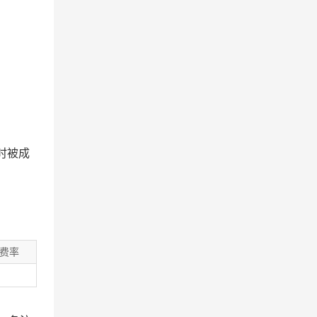
时被成
费率