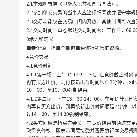
2.1本规则根据《中华人民共和国合同法》。
2.2参加单卷交易的当事人应当仔细阅读并遵守本
2.3交易功能仅在交易时间内开放，其他时间可以
2.4交易时间：单卷默认交易时间为：工作日，09:00-1
3术语和定义
单卷资源：指单个捆包单独进行销售的资源。
4竞价交易
4.1竞价时间：
4.1.1第一场：上午9：00-9：30。在竞价截
再有买方出价，则再按新出价时间顺延2分钟，以
10：00，至10：00强制结束。
4.1.2第二场：下午13：30-14：00。在竞价
内再有买方出价，则再按新出价时间顺延2分钟，
过14：30，至14:30强制结束。
4.2买方回应是指买方会员，在竞价结束前通过交
取得竞价权，即表示同意接受并遵照执行本交易规