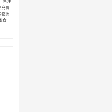
、备注
在竞价
实物质
地仓