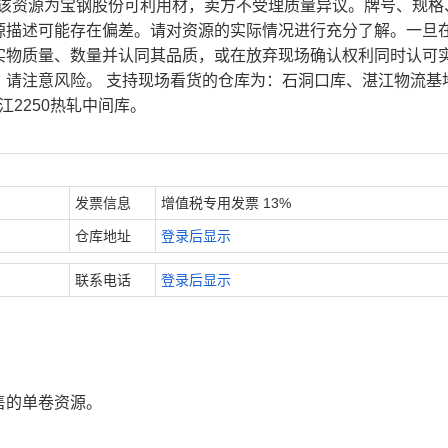
、该资源为宝钢股份可利用材，卖方不受理质量异议。牌号、规格
源描述可能存在偏差。请对资源的实际情况进行充分了解。一旦
实物质量、数量并认同其品质，或在放弃现场确认权利同时认可
，请注意风险。 支持现场看货的仓库为：石洞口库、湛江物流基
江2250热轧中间库。
发票信息
增值税专用发票 13%
仓库地址
登录后显示
联系电话
登录后显示
售的单卷资源。