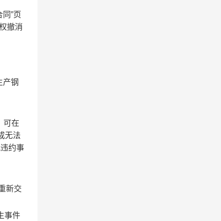
同”页
有权撤消
生产钢
，可在
成无法
就违约事
重新交
生事件