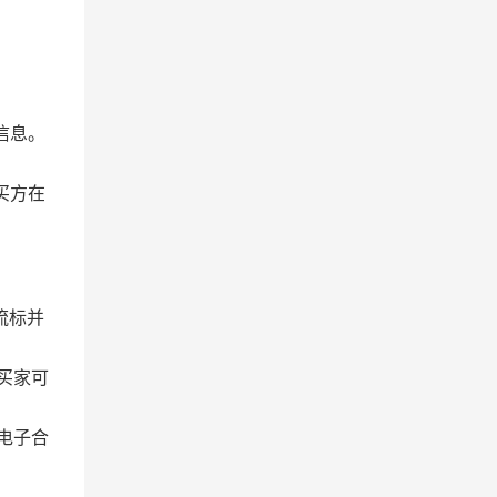
信息。
买方在
流标并
买家可
电子合