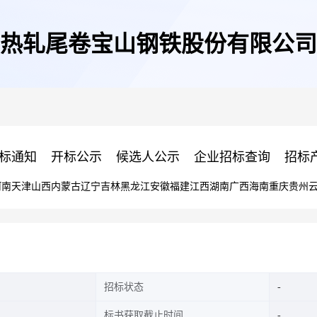
热轧尾卷宝山钢铁股份有限公司
标通知
开标公示
候选人公示
企业招标查询
招标
河南
天津
山西
内蒙古
辽宁
吉林
黑龙江
安徽
福建
江西
湖南
广西
海南
重庆
贵州
招标状态
标书获取截止时间