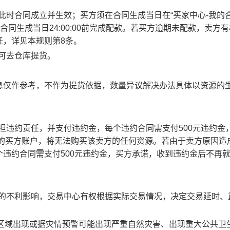
此时合同成立并生效；买方须在合同生成当日在“买家中心-我的合
合同生成当日24:00:00前完成配款。若买方逾期未配款，卖方
任，详见本规则第8条。
方可去仓库提货。
息仅作参考，不作为提货依据，数量异议解决办法具体以资源的
承担违约责任，并支付违约金，每个违约合同需支付500元违约金
责任的买方账户，将无法购买该卖方的任何资源。若由于卖方原因造
违约合同需支付500元违约金，买方承诺，收到违约金后不再
成的不利影响，交易中心有权根据实际交易情况，决定交易延时、
部分区域出现或据灾情预警可能出现严重自然灾害、出现重大公共卫