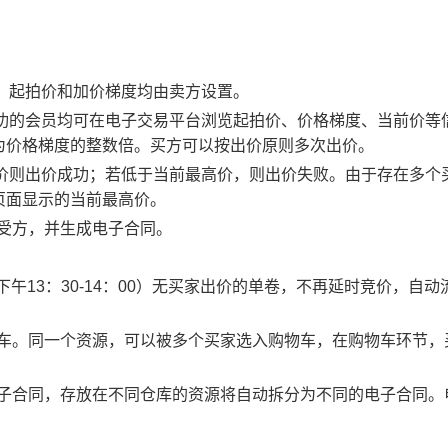
物，起拍价和加价梯度均由卖方设置。
应成功的会员均可在电子交易平台浏览起拍价、价格梯度、当前价等
为价格梯度的整数倍。买方可以按出价原则多次出价。
最高价则出价成功；若低于当前最高价，则出价失败。由于存在多个
页面显示的当前最高价。
买受方，并生成电子合同。
0、下午13：30-14：00）无买家出价的单卷，不再延时竞价，自动
物车。同一个资源，可以被多个买家选入购物车，在购物车环节，
电子合同，存放在不同仓库的资源将自动拆分为不同的电子合同。