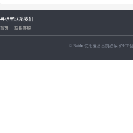
寻标宝
联系我们
首页
联系客服
© Baidu
使用爱番番前必读
沪ICP备
NEW
HOT
暂时没有搜索结果…