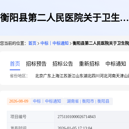
衡阳县第二人民医院关于卫生院
您当前的位置：
首页
中标｜中标通知
衡阳县第二人民医院关于卫生院
和社区医疗服务的分散服务市场
首页
招标预告
招标公告
重新招标
中标通知
省份地区：
北京
广东
上海
江苏
浙江
山东
湖北
四川
河北
河南
天津
山
采购项目成交公告
2026-08-09
中标｜中标通知
湖南省
|
衡阳市
|
衡阳县
项目编号
2751101000026714843
发布时间
2026-01-05 17:13:04