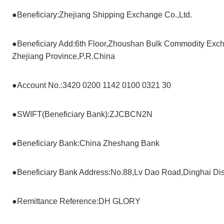
●Beneficiary:Zhejiang Shipping Exchange Co.,Ltd.
●Beneficiary Add:6th Floor,Zhoushan Bulk Commodity Ex
Zhejiang Province,P.R.China
●Account No.:3420 0200 1142 0100 0321 30
●SWIFT(Beneficiary Bank):ZJCBCN2N
●Beneficiary Bank:China Zheshang Bank
●Beneficiary Bank Address:No.88,Lv Dao Road,Dinghai Dist
●Remittance Reference:DH GLORY