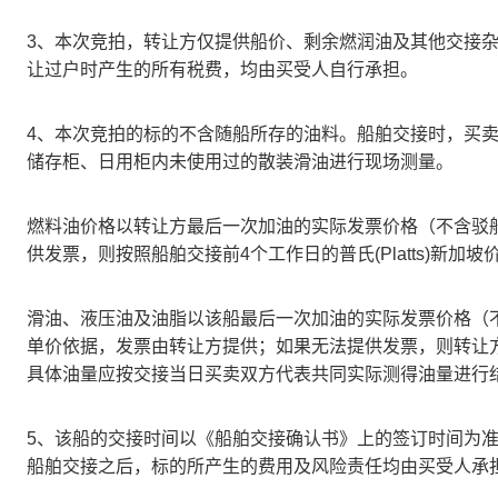
3、本次竞拍，转让方仅提供船价、剩余燃润油及其他交接
让过户时产生的所有税费，均由买受人自行承担。
4、本次竞拍的标的不含随船所存的油料。船舶交接时，买
储存柜、日用柜内未使用过的散装滑油进行现场测量。
燃料油价格以转让方最后一次加油的实际发票价格（不含驳
供发票，则按照船舶交接前4个工作日的普氏(Platts)新加坡
滑油、液压油及油脂以该船最后一次加油的实际发票价格（
单价依据，发票由转让方提供；如果无法提供发票，则转让
具体油量应按交接当日买卖双方代表共同实际测得油量进行
5、该船的交接时间以《船舶交接确认书》上的签订时间为
船舶交接之后，标的所产生的费用及风险责任均由买受人承