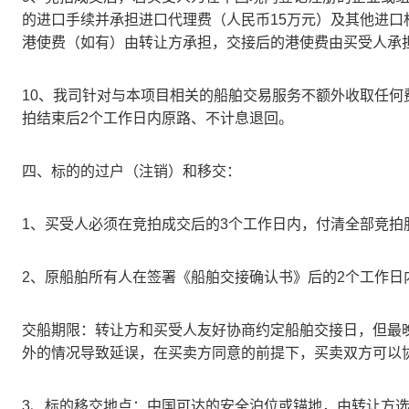
的进口手续并承担进口代理费（人民币15万元）及其他进
港使费（如有）由转让方承担，交接后的港使费由买受人承
10、我司针对与本项目相关的船舶交易服务不额外收取任
拍结束后2个工作日内原路、不计息退回。
四、标的的过户（注销）和移交：
1、买受人必须在竞拍成交后的3个工作日内，付清全部竞拍
2、原船舶所有人在签署《船舶交接确认书》后的2个工作日
交船期限：转让方和买受人友好协商约定船舶交接日，但最
外的情况导致延误，在买卖方同意的前提下，买卖双方可以
3、标的移交地点：中国可达的安全泊位或锚地，由转让方选