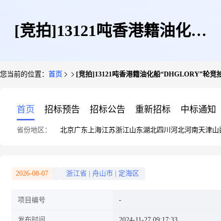
[竞拍]13121吨香港籍油化船
您当前的位置：
首页
[竞拍]13121吨香港籍油化船“DHGLORY”轮
“DHGLORY”轮竞拍公告
首页
招标预告
招标公告
重新招标
中标通知
省份地区：
北京
广东
上海
江苏
浙江
山东
湖北
四川
河北
河南
天津
山
2026-08-07
浙江省
|
舟山市
|
定海区
项目编号
发布时间
2024-11-27 09:17:33