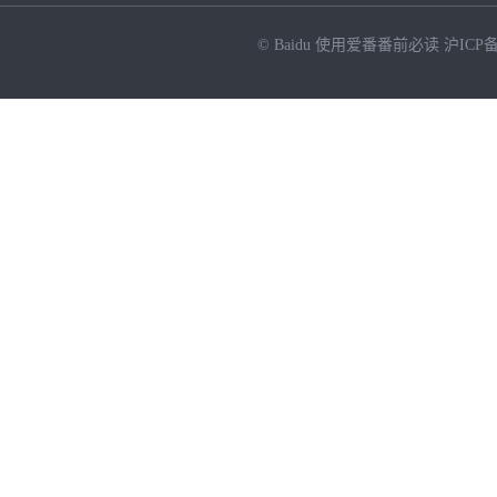
© Baidu
使用爱番番前必读
沪ICP备
NEW
HOT
暂时没有搜索结果…