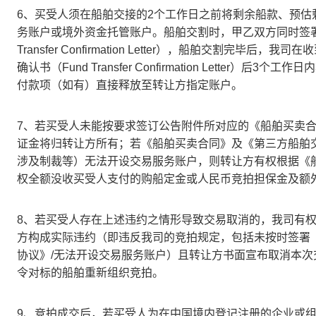
6、买受人须在船舶交接的2个工作日之前将剩余船款、预
务账户或境外资金托管账户。船舶交割时，甲乙双方同时签署
Transfer Confirmation Letter），船舶交割
确认书（Fund Transfer Confirmation Lett
付款项（如有）直接释放至转让方指定账户。
7、若买受人未能按要求签订公告附件所对应的《船舶买卖合
证金将归转让方所有；若《船舶买卖合同》及《第三方船舶
涉及制裁等）无法开设交易服务账户，则转让方有权根据《
权全额没收买受人支付的购船定金或人民币竞拍担保金及额
8、若买受人存在上述违约之情形导致交易取消的，我司有
方构成实际违约（即违反我司的竞拍规定，包括未按时签署《
协议》/无法开设交易服务账户）且转让方书面宣布取消本次
令对标的船舶重新组织竞拍。
9、竞拍成交后，若买受人为在中国境内登记注册的企业或