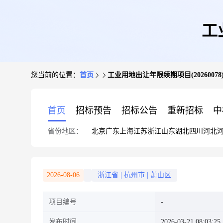
工
您当前的位置：
首页
工业用地出让年限续期项目(20260078
首页
招标预告
招标公告
重新招标
中
省份地区：
北京
广东
上海
江苏
浙江
山东
湖北
四川
河北
2026-08-06
浙江省
|
杭州市
|
萧山区
项目编号
发布时间
2026-03-21 08:03:25