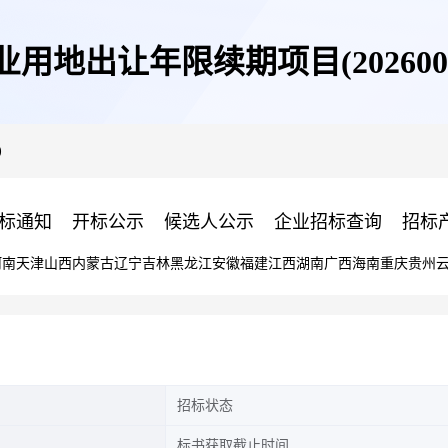
业用地出让年限续期项目(2026007
)
标通知
开标公示
候选人公示
企业招标查询
招标
河南
天津
山西
内蒙古
辽宁
吉林
黑龙江
安徽
福建
江西
湖南
广西
海南
重庆
贵州
招标状态
标书获取截止时间