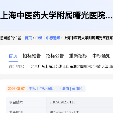
上海中医药大学附属曙光医院东
您当前的位置：
首页
中标｜中标通知
上海中医药大学附属曙光医院东
院门急诊综合楼项目基坑监测技
首页
招标预告
招标公告
重新招标
中标通知
省份地区：
北京
广东
上海
江苏
浙江
山东
湖北
四川
河北
河南
天津
山
术服务中标公示
2026-08-07
中标｜中标通知
上海市
|
黄浦区
项目编号
SHCSC2025F121
发布时间
2025-07-01 18:21:31