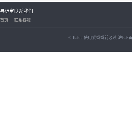
寻标宝
联系我们
首页
联系客服
© Baidu
使用爱番番前必读
沪ICP备
NEW
HOT
暂时没有搜索结果…